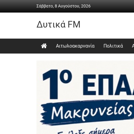
Skip
Σάββατο, 8 Αυγούστου, 2026
to
content
Δυτικά FM
Ραδιόφωνο
•
Αιτωλοακαρνανία
Πολιτικά
Καθημερινή
ενημέρωση
&
ψυχαγωγία