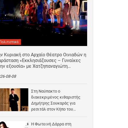
Πολιτιστικά
ν Κυριακή στο Αρχαίο Θέατρο Οινιαδών η
αράσταση «Εκκλησιάζουσες – Γυναίκες
την εξουσία» με Χατζηπαναγιώτη…
26-08-08
Στη Ναύπακτο ο
διακεκριμένος κιθαριστής
Δημήτρης Σουκαράς για
ρεσιτάλ στον Κήπο του
Αρχοντικού Μπότσαρη
2026-08-07
Η Φωτεινή Δάρρα στη