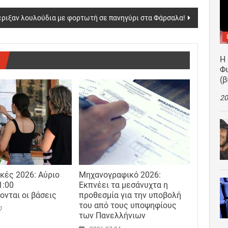
έριξαν λουλούδια με φορτωτή σε πανηγύρι στα Φάρσαλα!
Η
Φ
(β
20
κές 2026: Αύριο
Μηχανογραφικό 2026:
1:00
Εκπνέει τα μεσάνυχτα η
ονται οι βάσεις
προθεσμία για την υποβολή
του από τους υποψηφίους
0
των Πανελλήνιων