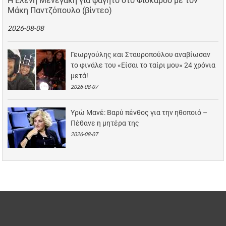
Η Ελένη Μενεγάκη για φαγητό στο Φισκάρδο με τον
Μάκη Παντζόπουλο (βίντεο)
2026-08-08
Γεωργούλης και Σταυροπούλου αναβίωσαν
το φινάλε του «Είσαι το ταίρι μου» 24 χρόνια
μετά!
2026-08-07
Υρώ Μανέ: Βαρύ πένθος για την ηθοποιό –
Πέθανε η μητέρα της
2026-08-07