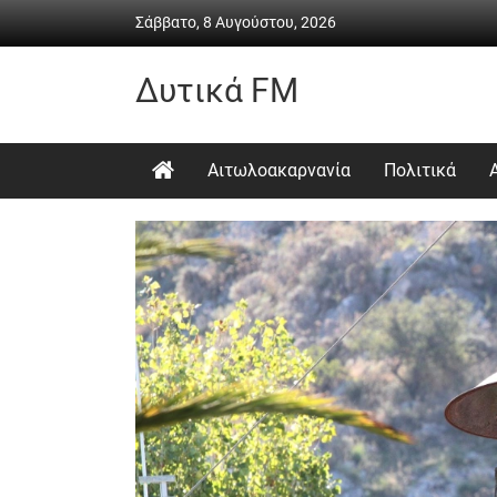
Skip
Σάββατο, 8 Αυγούστου, 2026
to
content
Δυτικά FM
Ραδιόφωνο
•
Αιτωλοακαρνανία
Πολιτικά
Καθημερινή
ενημέρωση
&
ψυχαγωγία