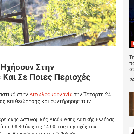
Τη
π
 Ηχήσουν Στην
σ
 Και Σε Ποιες Περιοχές
20
αστικά στην
Αιτωλοακαρνανία
την Τετάρτη 24
αίας επιθεώρησης και συντήρησης των
ερειακής Αστυνομικής Διεύθυνσης Δυτικής Ελλάδας,
 τις 08:30 έως τις 14:00 στις περιοχές του
, του Ξηρομέρου και της Γαβαλούς.