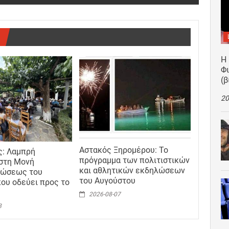
Η
Φ
(β
20
Αστακός Ξηρομέρου: Το
ς: Λαμπρή
πρόγραμμα των πολιτιστικών
στη Μονή
και αθλητικών εκδηλώσεων
ώσεως του
του Αυγούστου
ου οδεύει προς το
2026-08-07
8