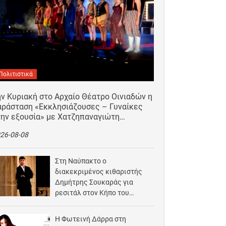
Πολιτιστικά
ν Κυριακή στο Αρχαίο Θέατρο Οινιαδών η
αράσταση «Εκκλησιάζουσες – Γυναίκες
την εξουσία» με Χατζηπαναγιώτη…
26-08-08
Στη Ναύπακτο ο
διακεκριμένος κιθαριστής
Δημήτρης Σουκαράς για
ρεσιτάλ στον Κήπο του
Αρχοντικού Μπότσαρη
2026-08-07
Η Φωτεινή Δάρρα στη