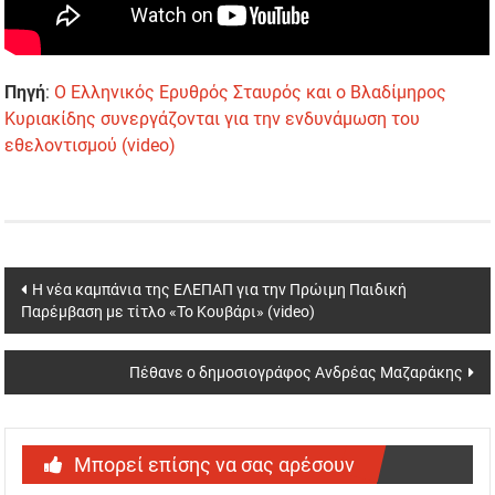
Πηγή
:
Ο Ελληνικός Ερυθρός Σταυρός και ο Βλαδίμηρος
Κυριακίδης συνεργάζονται για την ενδυνάμωση του
εθελοντισμού (video)
Post
Η νέα καμπάνια της ΕΛΕΠΑΠ για την Πρώιμη Παιδική
Παρέμβαση με τίτλο «Το Κουβάρι» (video)
navigation
Πέθανε ο δημοσιογράφος Ανδρέας Μαζαράκης
Μπορεί επίσης να σας αρέσουν