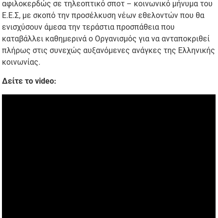
αφιλοκερδώς σε τηλεοπτικό σποτ – κοινωνικό μήνυμα του
Ε.Ε.Σ, με σκοπό την προσέλκυση νέων εθελοντών που θα
ενισχύσουν άμεσα την τεράστια προσπάθεια που
καταβάλλει καθημερινά ο Οργανισμός για να ανταποκριθεί
πλήρως στις συνεχώς αυξανόμενες ανάγκες της Ελληνικής
κοινωνίας.
Δείτε το video: