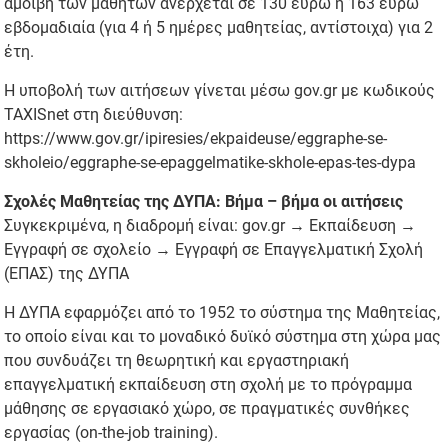
αμοιβή των μαθητών ανέρχεται σε 130 ευρώ ή 163 ευρώ
εβδομαδιαία (για 4 ή 5 ημέρες μαθητείας, αντίστοιχα) για 2
έτη.
Η υποβολή των αιτήσεων γίνεται μέσω gov.gr με κωδικούς
TAXISnet στη διεύθυνση:
https://www.gov.gr/ipiresies/ekpaideuse/eggraphe-se-
skholeio/eggraphe-se-epaggelmatike-skhole-epas-tes-dypa
Σχολές Μαθητείας της ΔΥΠΑ: Βήμα – βήμα οι αιτήσεις
Συγκεκριμένα, η διαδρομή είναι: gov.gr → Εκπαίδευση →
Εγγραφή σε σχολείο → Εγγραφή σε Επαγγελματική Σχολή
(ΕΠΑΣ) της ΔΥΠΑ
Η ΔΥΠΑ εφαρμόζει από το 1952 το σύστημα της Μαθητείας,
το οποίο είναι και το μοναδικό δυϊκό σύστημα στη χώρα μας
που συνδυάζει τη θεωρητική και εργαστηριακή
επαγγελματική εκπαίδευση στη σχολή με το πρόγραμμα
μάθησης σε εργασιακό χώρο, σε πραγματικές συνθήκες
εργασίας (on-the-job training).