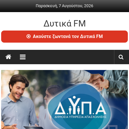
Skip
Παρασκευή, 7 Αυγούστου, 2026
to
content
Δυτικά FM
Ραδιόφωνο
Ακούστε ζωντανά τον Δυτικά FM
•
Καθημερινή
ενημέρωση
&
ψυχαγωγία