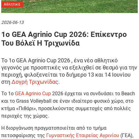
Αθλητικά
2026-06-13
1ο GEA Agrinio Cup 2026: Επίκεντρο
Του Βόλεϊ Η Τριχωνίδα
Το 1ο GEA Agrinio Cup 2026 , ένα νέο αθλητικό
γεγονός με προοπτικές να εξελιχθεί σε θεσμό για την
περιοχή, φιλοξενείται το διήμερο 13 και 14 Ιουνίου
στη
Δογρή Τριχωνίδας
.
Το 1ο
GEA Agrinio Cup
2026 έρχεται να συνδυάσει το Beach
και το Grass Volleyball σε έναν ιδιαίτερο φυσικό χώρο, στο
κτήμα «Πιθάρι», προσελκύοντας συμμετοχές από πολλές
περιοχές της χώρας.
Η διοργάνωση πραγματοποιείται από το τμήμα
πετοσφαίρισης της
Γυμναστικής Εταιρείας Αγρινίου
(ΓΕΑ),