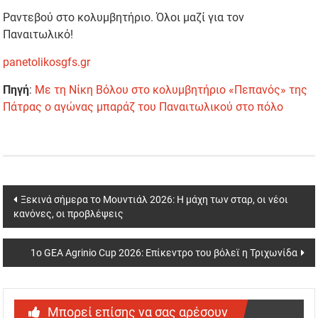
Ραντεβού στο κολυμβητήριο. Όλοι μαζί για τον
Παναιτωλικό!
panetolikosgfs.gr
Πηγή
:
Με τη Νίκη Βόλου στο κολυμβητήριο «Πεπανός» της
Πάτρας ο αγώνας μπαράζ του Παναιτωλικού στο πόλο
Post
Ξεκινά σήμερα το Μουντιάλ 2026: Η μάχη των σταρ, οι νέοι
κανόνες, οι προβλέψεις
navigation
1ο GEA Agrinio Cup 2026: Επίκεντρο του βόλεϊ η Τριχωνίδα
Μπορεί επίσης να σας αρέσουν