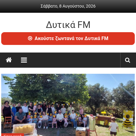
Skip
Σάββατο, 8 Αυγούστου, 2026
to
content
Δυτικά FM
Ραδιόφωνο
Ακούστε ζωντανά τον Δυτικά FM
•
Καθημερινή
ενημέρωση
&
ψυχαγωγία