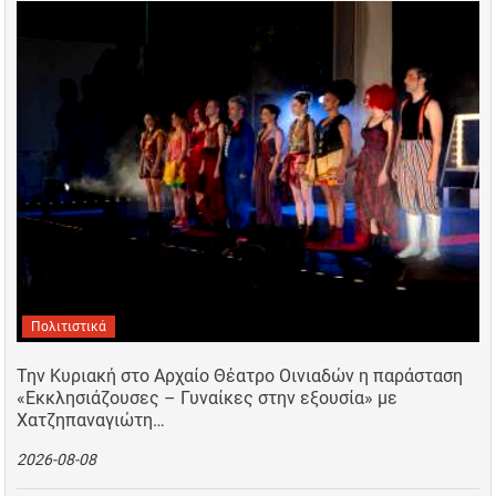
Πολιτιστικά
Την Κυριακή στο Αρχαίο Θέατρο Οινιαδών η παράσταση
«Εκκλησιάζουσες – Γυναίκες στην εξουσία» με
Χατζηπαναγιώτη…
2026-08-08