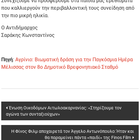
Συνεχίζουμε να προσφέρουμε στα παιδιά μας ερεθίσματα
που καλλιεργούν την περιβαλλοντική τους συνείδηση από
την πιο μικρή ηλικία.
Ο Αντιδήμαρχος
Σαράκης Κωνσταντίνος
Πηγή
:
Αγρίνιο: Βιωματική δράση για την Παγκόσμια Ημέρα
Μέλισσας στον 8ο Δημοτικό Βρεφονηπιακό Σταθμό
Post
Ένωση Οικοδόμων Αιτωλοακαρνανίας: «Στηρίζουμε τoν
αγώνα των συνταξιούχων»
navigation
Η Φίνος Φιλμ αποχαιρετά τον Άγγελο Αντωνόπουλο: Ήταν και
θα παραμείνει πάντα «παιδί» της Finos Film