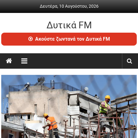
Skip
Δευτέρα, 10 Αυγούστου, 2026
to
content
Δυτικά FM
Ραδιόφωνο
Ακούστε ζωντανά τον Δυτικά FM
•
Καθημερινή
ενημέρωση
&
ψυχαγωγία