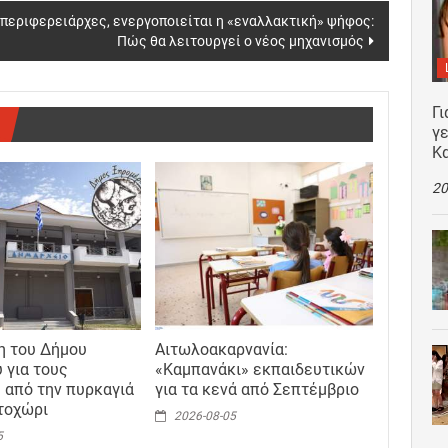
ι περιφερειάρχες, ενεργοποιείται η «εναλλακτική» ψήφος:
Πώς θα λειτουργεί ο νέος μηχανισμός
Γι
γε
Κ
20
η του Δήμου
Αιτωλοακαρνανία:
 για τους
«Καμπανάκι» εκπαιδευτικών
 από την πυρκαγιά
για τα κενά από Σεπτέμβριο
τοχώρι
2026-08-05
5