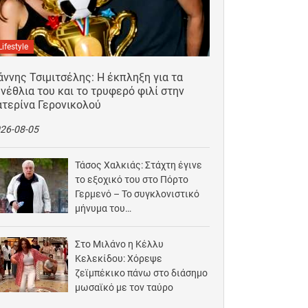
Lifestyle
άννης Τσιμιτσέλης: Η έκπληξη για τα
νέθλια του και το τρυφερό φιλί στην
ατερίνα Γερονικολού
26-08-05
Τάσος Χαλκιάς: Στάχτη έγινε
το εξοχικό του στο Πόρτο
Γερμενό – Το συγκλονιστικό
μήνυμα του…
2026-08-03
Στο Μιλάνο η Κέλλυ
Κελεκίδου: Χόρεψε
ζεϊμπέκικο πάνω στο διάσημο
μωσαϊκό με τον ταύρο
2026-08-02