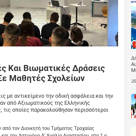
Δ
Αυ
ς Και Βιωματικές Δράσεις
Μ
 Σε Μαθητές Σχολείων
20
ς με αντικείμενο την οδική ασφάλεια και την
ν από Αξιωματικούς της Ελληνικής
ς, τις οποίες παρακολούθησαν περισσότεροι
ν από τον Διοικητή του Τμήματος Τροχαίας
και την Αστυνόμο Α’ Αμαλία Αναστασίου, στο 1 ο