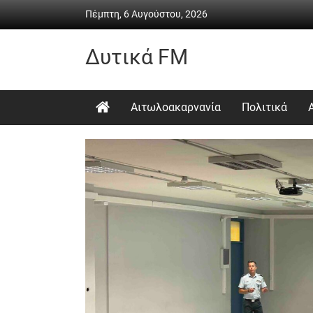
Skip
Πέμπτη, 6 Αυγούστου, 2026
to
content
Δυτικά FM
Ραδιόφωνο
•
Αιτωλοακαρνανία
Πολιτικά
Καθημερινή
ενημέρωση
&
ψυχαγωγία