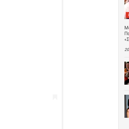
Μ
Πα
«
20