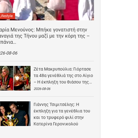
Lifestyle
αρία Μενούνος: Μπήκε γονατιστή στην
ναγιά της Τήνου μαζί με την κόρη της –
Σπάνια…
26-08-06
Ζέτα Μακρυπούλια: Γιόρτασε
τα 48α γενέθλιά της στο Αίγιο
– Η έκπληξη του θιάσου της…
2026-08-06
Γιάννης Τσιμιτσέλης: Η
έκπληξη για τα γενέθλια του
και το τρυφερό φιλί στην
Κατερίνα Γερονικολού
2026-08-05