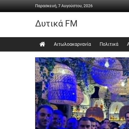
Skip
Παρασκευή, 7 Αυγούστου, 2026
to
content
Δυτικά FM
Ραδιόφωνο
•
Αιτωλοακαρνανία
Πολιτικά
Καθημερινή
ενημέρωση
&
ψυχαγωγία