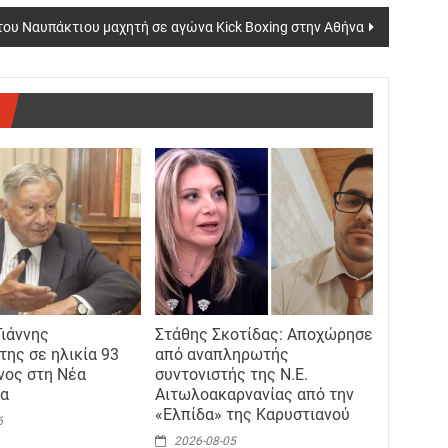
του Ναυπάκτιου μαχητή σε αγώνα Kick Boxing στην Αθήνα
Γιάννης
Στάθης Σκοτίδας: Αποχώρησε
της σε ηλικία 93
από αναπληρωτής
νος στη Νέα
συντονιστής της Ν.Ε.
ία
Αιτωλοακαρνανίας από την
«Ελπίδα» της Καρυστιανού
6
2026-08-05