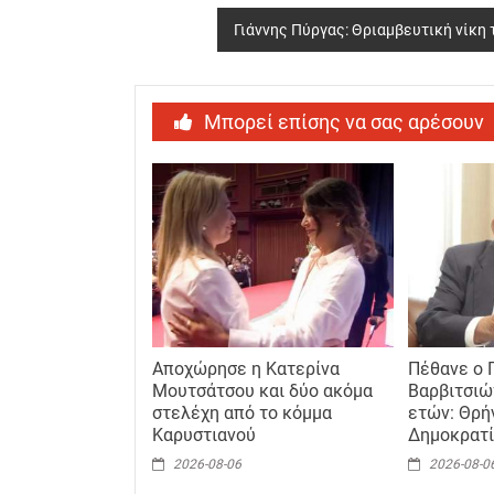
navigation
Γιάννης Πύργας: Θριαμβευτική νίκη 
Μπορεί επίσης να σας αρέσουν
Αποχώρησε η Κατερίνα
Πέθανε ο 
Μουτσάτσου και δύο ακόμα
Βαρβιτσιώ
στελέχη από το κόμμα
ετών: Θρή
Καρυστιανού
Δημοκρατ
2026-08-06
2026-08-0