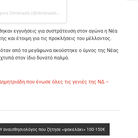
Η δημοσίευση κοινοποιήθηκε από το χρήστη Grigoris Dimitriadis (@dimitriadis_gr)
δόθηκαν εγγυήσεις για συστράτευση στον αγώνα η Νέα
της και έτοιμη για τις προκλήσεις του μέλλοντος.
ύ όταν από τα μεγάφωνα ακούστηκε ο ύμνος της Νέας
 χτυπά στον ίδιο δυνατό παλμό.
Δημητριάδη που ένωσε όλες τις γενιές της ΝΔ –
Υ αναισθησιολόγος που ζήτησε «φακελάκι» 100-150€