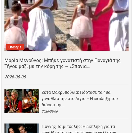
Lifestyle
Μαρία Μενούνος: Μπήκε γονατιστή στην Παναγιά της
Τήνου μαζί με την κόρη της – «Σπάνια…
2026-08-06
Ζέτα Μακρυπούλια: Γιόρτασε τα 48α
γενέθλιά της στο Αίγιο – Η έκπληξη του
θιάσου της…
2026-08-06
Γιάννης Τσιμιτσέλης: Η έκπληξη για τα
γενέθλια του και το τρυφερό φιλί στην