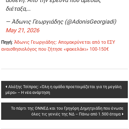
διέταξα,…
— Άδωνις Γεωργιάδης (@AdonisGeorgiadi)
May 21, 2026
Πηγή
:
Άδωνις Γεωργιάδης: Απομακρύνεται από το ΕΣΥ
αναισθησιολόγος που ζήτησε «φακελάκι» 100-150€
Post
Αλέξης Τσίπρας: «Όλη η ομάδα προετοιμάζεται για τη μεγάλη
μέρα» – Η νέα ανάρτηση
navigation
Το πάρτι της ΟΝΝΕΔ και του Γρηγόρη Δημητριάδη που ένωσε
όλες τις γενιές της ΝΔ – Πάνω από 1.500 άτομα