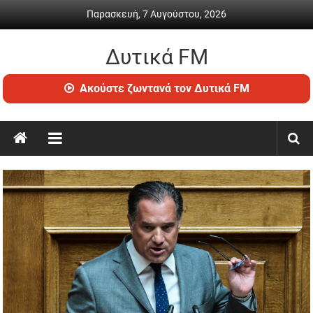
Skip
Παρασκευή, 7 Αυγούστου, 2026
to
content
Δυτικά FM
Ραδιόφωνο
Ακούστε ζωντανά τον Δυτικά FM
•
Καθημερινή
ενημέρωση
&
ψυχαγωγία