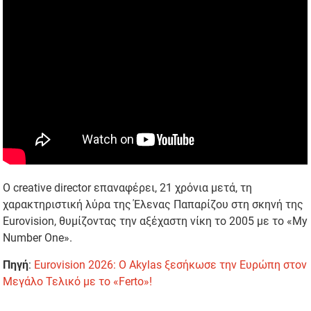
Ο creative director επαναφέρει, 21 χρόνια μετά, τη
χαρακτηριστική λύρα της Έλενας Παπαρίζου στη σκηνή της
Eurovision, θυμίζοντας την αξέχαστη νίκη το 2005 με το «My
Number One».
Πηγή
:
Eurovision 2026: Ο Akylas ξεσήκωσε την Ευρώπη στον
Μεγάλο Τελικό με το «Ferto»!