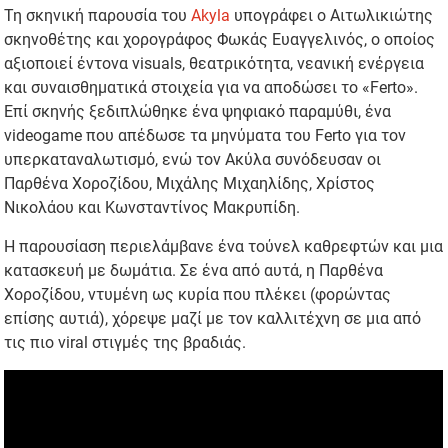
Τη σκηνική παρουσία του
Akyla
υπογράφει ο Αιτωλικιώτης
σκηνοθέτης και χορογράφος Φωκάς Ευαγγελινός, ο οποίος
αξιοποιεί έντονα visuals, θεατρικότητα, νεανική ενέργεια
και συναισθηματικά στοιχεία για να αποδώσει το «Ferto».
Επί σκηνής ξεδιπλώθηκε ένα ψηφιακό παραμύθι, ένα
videogame που απέδωσε τα μηνύματα του Ferto για τον
υπερκαταναλωτισμό, ενώ τον Ακύλα συνόδευσαν οι
Παρθένα Χοροζίδου, Μιχάλης Μιχαηλίδης, Χρίστος
Νικολάου και Κωνσταντίνος Μακρυπίδη.
Η παρουσίαση περιελάμβανε ένα τούνελ καθρεφτών και μια
κατασκευή με δωμάτια. Σε ένα από αυτά, η Παρθένα
Χοροζίδου, ντυμένη ως κυρία που πλέκει (φορώντας
επίσης αυτιά), χόρεψε μαζί με τον καλλιτέχνη σε μια από
τις πιο viral στιγμές της βραδιάς.