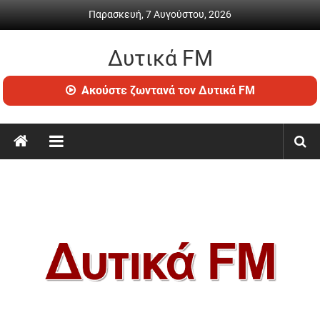
Skip
Παρασκευή, 7 Αυγούστου, 2026
to
content
Δυτικά FM
Ραδιόφωνο
Ακούστε ζωντανά τον Δυτικά FM
•
Καθημερινή
ενημέρωση
&
ψυχαγωγία