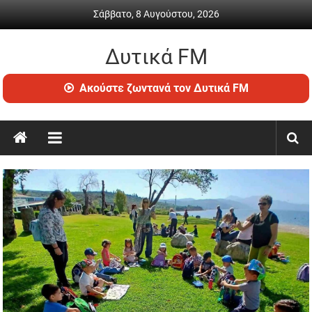
Skip
Σάββατο, 8 Αυγούστου, 2026
to
content
Δυτικά FM
Ραδιόφωνο
Ακούστε ζωντανά τον Δυτικά FM
•
Καθημερινή
ενημέρωση
&
ψυχαγωγία