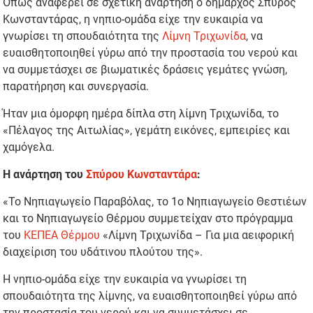
Όπως αναφέρει σε σχετική ανάρτηση ο δήμαρχος Σπύρος
Κωνσταντάρας, η νηπιο-ομάδα είχε την ευκαιρία να
γνωρίσει τη σπουδαιότητα της
Λίμνη Τριχωνίδα
, να
ευαισθητοποιηθεί γύρω από την προστασία του νερού και
να συμμετάσχει σε βιωματικές δράσεις γεμάτες γνώση,
παρατήρηση και συνεργασία.
Ήταν μια όμορφη ημέρα δίπλα στη λίμνη Τριχωνίδα, το
«Πέλαγος της Αιτωλίας», γεμάτη εικόνες, εμπειρίες και
χαμόγελα.
Η ανάρτηση του
Σπύρου Κωνσταντάρα
:
«Το Νηπιαγωγείο Παραβόλας, το 1ο Νηπιαγωγείο Θεστιέων
και το Νηπιαγωγείο Θέρμου συμμετείχαν στο πρόγραμμα
του
ΚΕΠΕΑ Θέρμου
«Λίμνη Τριχωνίδα – Για μια αειφορική
διαχείριση του υδάτινου πλούτου της».
Η νηπιο-ομάδα είχε την ευκαιρία να γνωρίσει τη
σπουδαιότητα της λίμνης, να ευαισθητοποιηθεί γύρω από
την προστασία του νερού και να συμμετάσχει σε