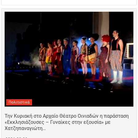
Πολιτιστικά
Την Κυριακή στο Αρχαίο Θέατρο Οινιαδών η παράσταση
«Εκκλησιάζουσες – Γυναίκες στην εξουσία» με
Χατζηπαναγιώτη…