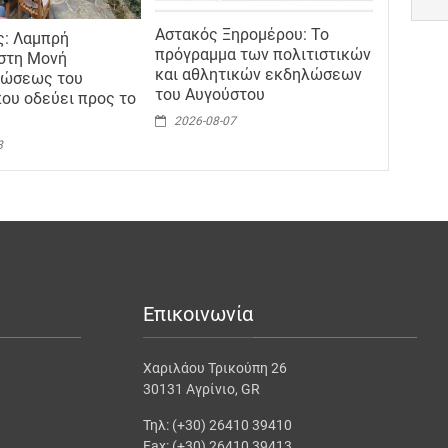
Αστακός Ξηρομέρου: Το
ς: Λαμπρή
πρόγραμμα των πολιτιστικών
στη Μονή
και αθλητικών εκδηλώσεων
ώσεως του
του Αυγούστου
ου οδεύει προς το
2026-08-07
8
Επικοινωνία
Χαριλάου Τρικούπη 26
30131 Αγρίνιο, GR
Τηλ: (+30) 26410 39410
Fax: (+30) 26410 39413