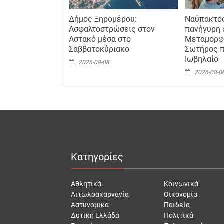
Δήμος Ξηρομέρου:
Ναύπακτο
Ασφαλτοστρώσεις στον
πανήγυρη 
Αστακό μέσα στο
Μεταμορφ
Σαββατοκύριακο
Σωτήρος π
Ιωβηλαίο
2026-08-08
2026-08-0
Κατηγορίες
Αθλητικά
Κοινωνικά
Αιτωλοακαρνανία
Οικονομία
Αστυνομικά
Παιδεία
Δυτική Ελλάδα
Πολιτικά