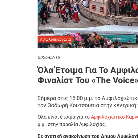
Αιτωλοακαρνανία
2026-02-16
Όλα Έτοιμα Για Το Αμφιλ
Φιναλίστ Του «The Voic
Σήμερα στις 16:00 μ.μ. το Αμφιλοχιώτι
τον Θοδωρή Κουτσουπιά στην κεντρική 
Όλα είναι έτοιμα για το
Αμφιλοχιώτικο Καρν
μ.μ., στην παραλία Αμφιλοχίας.
Σε σχετική ανακοίνωση του Δήμου Αμφιλοχ