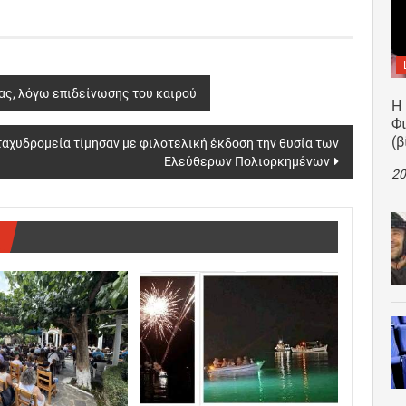
σας, λόγω επιδείνωσης του καιρού
Η
Φ
(β
ταχυδρομεία τίμησαν με φιλοτελική έκδοση την θυσία των
Ελεύθερων Πολιορκημένων
20