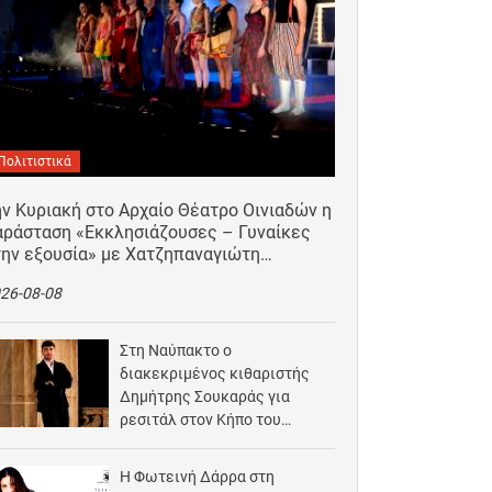
Πολιτιστικά
ν Κυριακή στο Αρχαίο Θέατρο Οινιαδών η
αράσταση «Εκκλησιάζουσες – Γυναίκες
την εξουσία» με Χατζηπαναγιώτη…
26-08-08
Στη Ναύπακτο ο
διακεκριμένος κιθαριστής
Δημήτρης Σουκαράς για
ρεσιτάλ στον Κήπο του
Αρχοντικού Μπότσαρη
2026-08-07
Η Φωτεινή Δάρρα στη