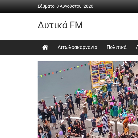
Skip
Σάββατο, 8 Αυγούστου, 2026
to
content
Δυτικά FM
Ραδιόφωνο
•
Αιτωλοακαρνανία
Πολιτικά
Καθημερινή
ενημέρωση
&
ψυχαγωγία