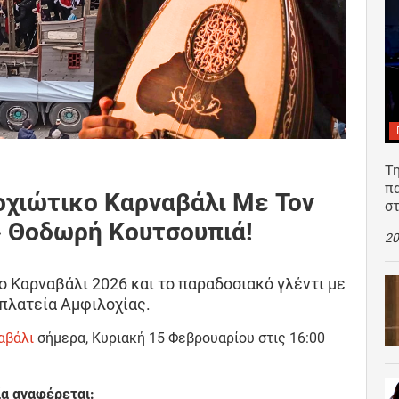
Τη
π
οχιώτικο Καρναβάλι Με Τον
σ
e» Θοδωρή Κουτσουπιά!
20
κο Καρναβάλι 2026 και το παραδοσιακό γλέντι με
πλατεία Αμφιλοχίας.
αβάλι
σήμερα, Κυριακή 15 Φεβρουαρίου στις 16:00
ία αναφέρεται: