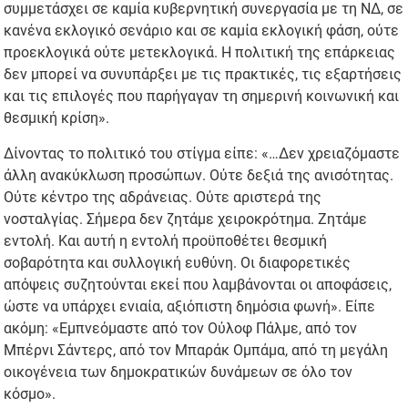
συμμετάσχει σε καμία κυβερνητική συνεργασία με τη ΝΔ, σε
κανένα εκλογικό σενάριο και σε καμία εκλογική φάση, ούτε
προεκλογικά ούτε μετεκλογικά. Η πολιτική της επάρκειας
δεν μπορεί να συνυπάρξει με τις πρακτικές, τις εξαρτήσεις
και τις επιλογές που παρήγαγαν τη σημερινή κοινωνική και
θεσμική κρίση».
Δίνοντας το πολιτικό του στίγμα είπε: «…Δεν χρειαζόμαστε
άλλη ανακύκλωση προσώπων. Ούτε δεξιά της ανισότητας.
Ούτε κέντρο της αδράνειας. Ούτε αριστερά της
νοσταλγίας. Σήμερα δεν ζητάμε χειροκρότημα. Ζητάμε
εντολή. Και αυτή η εντολή προϋποθέτει θεσμική
σοβαρότητα και συλλογική ευθύνη. Οι διαφορετικές
απόψεις συζητούνται εκεί που λαμβάνονται οι αποφάσεις,
ώστε να υπάρχει ενιαία, αξιόπιστη δημόσια φωνή». Είπε
ακόμη: «Εμπνεόμαστε από τον Ούλοφ Πάλμε, από τον
Μπέρνι Σάντερς, από τον Μπαράκ Ομπάμα, από τη μεγάλη
οικογένεια των δημοκρατικών δυνάμεων σε όλο τον
κόσμο».