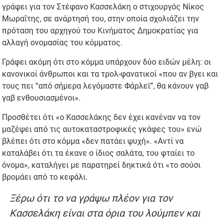
γράφει για τον Στέφανο Κασσελάκη ο στιχουργός Νίκος
Μωραΐτης, σε ανάρτησή του, στην οποία σχολιάζει την
πρόταση του αρχηγού του Κινήματος Δημοκρατίας για
αλλαγή ονομασίας του κόμματος.
Γράφει ακόμη ότι στο κόμμα υπάρχουν δύο ειδών μέλη: οι
κανονικοί άνθρωποι και τα τρολ-φανατικοί «που αν βγει και
τους πει “από σήμερα λεγόμαστε Φάρλεϊ”, θα κάνουν γαβ
γαβ ενθουσιασμένοι».
Προσθέτει ότι «ο Κασσελάκης δεν έχει κανέναν να τον
μαζέψει από τις αυτοκαταστροφικές γκάφες του» ενώ
βλέπει ότι στο κόμμα «δεν πατάει ψυχή». «Αντί να
καταλάβει ότι τα έκανε ο ίδιος σαλάτα, του φταίει το
όνομα», καταλήγει με παρατηρεί δηκτικά ότι «το σούσι
βρομάει από το κεφάλι.
Ξέρω ότι το να γράψω πλέον για τον
Κασσελάκη είναι στα όρια του λούμπεν και