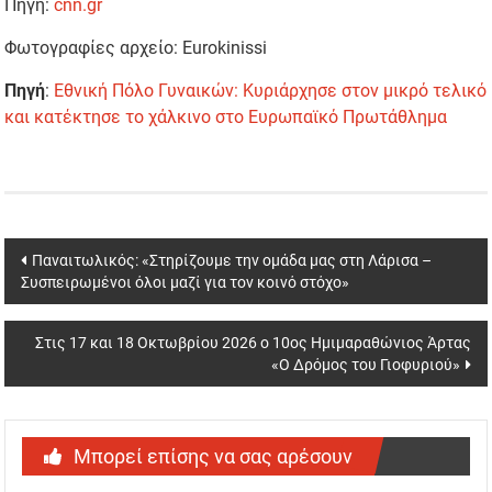
Πηγή:
cnn.gr
Φωτογραφίες αρχείο: Eurokinissi
Πηγή
:
Εθνική Πόλο Γυναικών: Κυριάρχησε στον μικρό τελικό
και κατέκτησε το χάλκινο στο Ευρωπαϊκό Πρωτάθλημα
Post
Παναιτωλικός: «Στηρίζουμε την ομάδα μας στη Λάρισα –
Συσπειρωμένοι όλοι μαζί για τον κοινό στόχο»
navigation
Στις 17 και 18 Οκτωβρίου 2026 ο 10ος Ημιμαραθώνιος Άρτας
«Ο Δρόμος του Γιοφυριού»
Μπορεί επίσης να σας αρέσουν