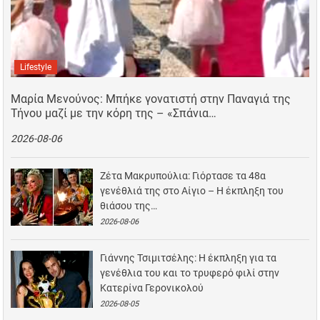
Lifestyle
Μαρία Μενούνος: Μπήκε γονατιστή στην Παναγιά της
Τήνου μαζί με την κόρη της – «Σπάνια…
2026-08-06
Ζέτα Μακρυπούλια: Γιόρτασε τα 48α
γενέθλιά της στο Αίγιο – Η έκπληξη του
θιάσου της…
2026-08-06
Γιάννης Τσιμιτσέλης: Η έκπληξη για τα
γενέθλια του και το τρυφερό φιλί στην
Κατερίνα Γερονικολού
2026-08-05