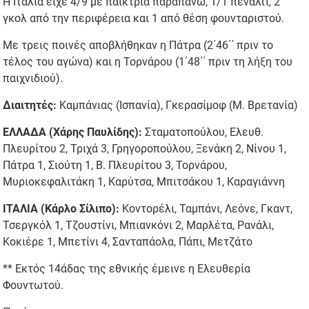
Η Ιταλία είχε 4/9 με παίκτρια παραπάνω, 1/1 πέναλτι, 2
γκολ από την περιφέρεια και 1 από θέση φουνταριστού.
Με τρεις ποινές αποβλήθηκαν η Πάτρα (2΄46΄΄ πριν το
τέλος του αγώνα) και η Τορνάρου (1΄48΄΄ πριν τη λήξη του
παιχνιδιού).
Διαιτητές:
Καμπάνιας (Ισπανία), Γκερασίμοφ (Μ. Βρετανία)
ΕΛΛΑΔΑ (Χάρης Παυλίδης):
Σταματοπούλου, Ελευθ.
Πλευρίτου 2, Τριχά 3, Γρηγοροπούλου, Ξενάκη 2, Νίνου 1,
Πάτρα 1, Σιούτη 1, Β. Πλευρίτου 3, Τορνάρου,
Μυριοκεφαλιτάκη 1, Καρύτσα, Μπιτσάκου 1, Καραγιάννη
ΙΤΑΛΙΑ (Κάρλο Σίλιπο):
Κοντορέλι, Ταμπάνι, Λεόνε, Γκαντ,
Τσεργκόλ 1, Τζουστίνι, Μπιανκόνι 2, Μαρλέτα, Ρανάλι,
Κοκιέρε 1, Μπετίνι 4, Σανταπάολα, Πάπι, Μετζάτο
** Εκτός 14άδας της εθνικής έμεινε η Ελευθερία
Φουντωτού.