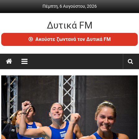
Skip
Πέμπτη, 6 Αυγούστου, 2026
to
content
Δυτικά FM
Ραδιόφωνο
Ακούστε ζωντανά τον Δυτικά FM
•
Καθημερινή
ενημέρωση
&
ψυχαγωγία