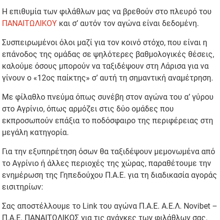
Η επιθυμία των φιλάθλων μας να βρεθούν στο πλευρό του
ΠΑΝΑΙΤΩΛΙΚΟΥ
και σ’ αυτόν τον αγώνα είναι δεδομένη.
Συσπειρωμένοι όλοι μαζί για τον κοινό στόχο, που είναι η
επάνοδος της ομάδας σε ψηλότερες βαθμολογικές θέσεις,
καλούμε όσους μπορούν να ταξιδέψουν στη Λάρισα για να
γίνουν ο «12ος παίκτης» σ’ αυτή τη σημαντική αναμέτρηση.
Με φίλαθλο πνεύμα όπως συνέβη στον αγώνα του α’ γύρου
στο Αγρίνιο, όπως αρμόζει στις δύο ομάδες που
εκπροσωπούν επάξια το ποδόσφαιρο της περιφέρειας στη
μεγάλη κατηγορία.
Για την εξυπηρέτηση όσων θα ταξιδέψουν μεμονωμένα από
το Αγρίνιο ή άλλες περιοχές της χώρας, παραθέτουμε την
ενημέρωση της Γηπεδούχου Π.Α.Ε. για τη διαδικασία αγοράς
εισιτηρίων:
Σας αποστέλλουμε το Link του αγώνα Π.Α.Ε. Α.Ε.Λ. Novibet –
Π.Α.Ε. ΠΑΝΑΙΤΩΛΙΚΟΣ για τις ανάγκες των φιλάθλων σας.