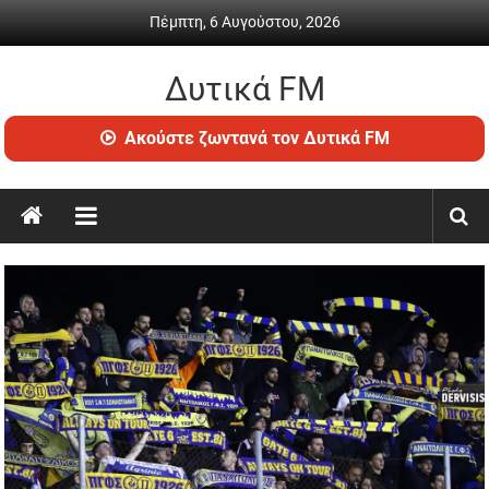
Skip
Πέμπτη, 6 Αυγούστου, 2026
to
content
Δυτικά FM
Ραδιόφωνο
Ακούστε ζωντανά τον Δυτικά FM
•
Καθημερινή
ενημέρωση
&
ψυχαγωγία