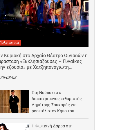
Πολιτιστικά
ν Κυριακή στο Αρχαίο Θέατρο Οινιαδών η
αράσταση «Εκκλησιάζουσες – Γυναίκες
την εξουσία» με Χατζηπαναγιώτη…
26-08-08
Στη Ναύπακτο ο
διακεκριμένος κιθαριστής
Δημήτρης Σουκαράς για
ρεσιτάλ στον Κήπο του
Αρχοντικού Μπότσαρη
2026-08-07
Η Φωτεινή Δάρρα στη