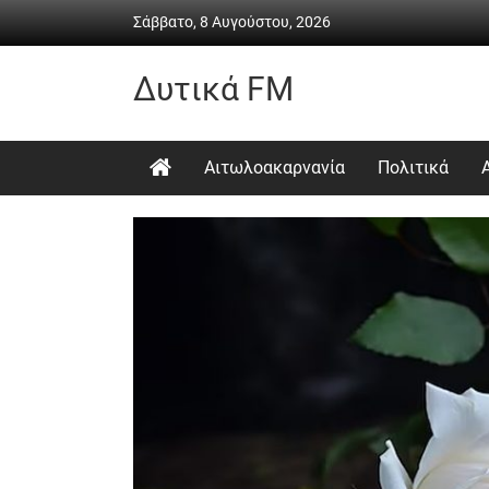
Skip
Σάββατο, 8 Αυγούστου, 2026
to
content
Δυτικά FM
Ραδιόφωνο
•
Αιτωλοακαρνανία
Πολιτικά
Καθημερινή
ενημέρωση
&
ψυχαγωγία