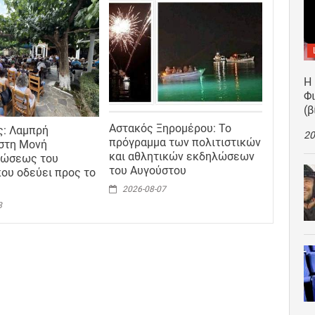
Η
Φ
(β
Αστακός Ξηρομέρου: Το
ς: Λαμπρή
20
πρόγραμμα των πολιτιστικών
στη Μονή
και αθλητικών εκδηλώσεων
ώσεως του
του Αυγούστου
ου οδεύει προς το
2026-08-07
8