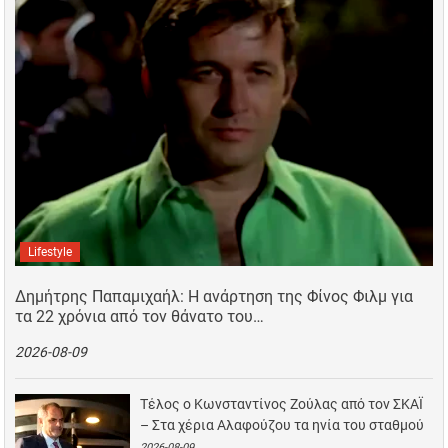
Lifestyle
Δημήτρης Παπαμιχαήλ: Η ανάρτηση της Φίνος Φιλμ για
τα 22 χρόνια από τον θάνατο του…
2026-08-09
Τέλος ο Κωνσταντίνος Ζούλας από τον ΣΚΑΪ
– Στα χέρια Αλαφούζου τα ηνία του σταθμού
2026-08-09