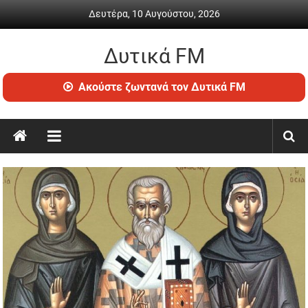
Skip
Δευτέρα, 10 Αυγούστου, 2026
to
content
Δυτικά FM
Ραδιόφωνο
Ακούστε ζωντανά τον Δυτικά FM
•
Καθημερινή
ενημέρωση
&
ψυχαγωγία