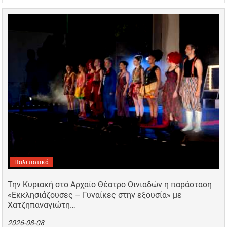
Πολιτιστικά
Την Κυριακή στο Αρχαίο Θέατρο Οινιαδών η παράσταση
«Εκκλησιάζουσες – Γυναίκες στην εξουσία» με
Χατζηπαναγιώτη…
2026-08-08