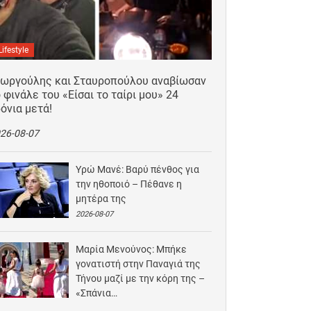
Lifestyle
εωργούλης και Σταυροπούλου αναβίωσαν
 φινάλε του «Είσαι το ταίρι μου» 24
όνια μετά!
26-08-07
Υρώ Μανέ: Βαρύ πένθος για
την ηθοποιό – Πέθανε η
μητέρα της
2026-08-07
Μαρία Μενούνος: Μπήκε
γονατιστή στην Παναγιά της
Τήνου μαζί με την κόρη της –
«Σπάνια…
2026-08-06