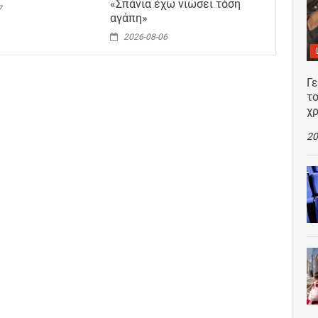
«Σπάνια έχω νιώσει τόση
7
αγάπη»
2026-08-06
Γ
το
χρ
20