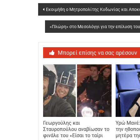
Post
Εκοιμήθη ο Μητροπολίτης Κυδωνίας και Αποκ
navigation
«Πλώρη» στο Μεσολόγγι για την επίλυση το
Μπορεί επίσης να σας αρέσουν
Γεωργούλης και
Υρώ Μανέ:
Σταυροπούλου αναβίωσαν το
την ηθοπο
φινάλε του «Είσαι το ταίρι
μητέρα τη