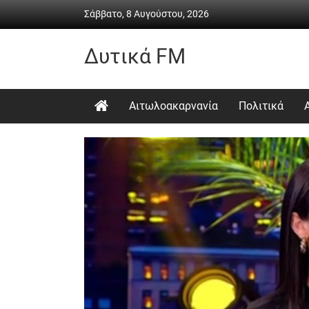
Skip
Σάββατο, 8 Αυγούστου, 2026
to
content
Δυτικά FM
Ραδιόφωνο
•
Αιτωλοακαρνανία
Πολιτικά
Καθημερινή
ενημέρωση
&
ψυχαγωγία