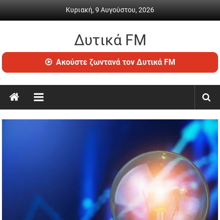
Skip
Κυριακή, 9 Αυγούστου, 2026
to
content
Δυτικά FM
Ραδιόφωνο
Ακούστε ζωντανά τον Δυτικά FM
•
Καθημερινή
ενημέρωση
&
ψυχαγωγία