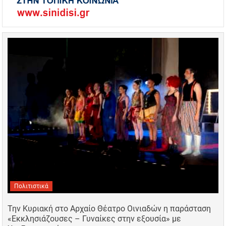
Πολιτιστικά
Την Κυριακή στο Αρχαίο Θέατρο Οινιαδών η παράσταση
«Εκκλησιάζουσες – Γυναίκες στην εξουσία» με