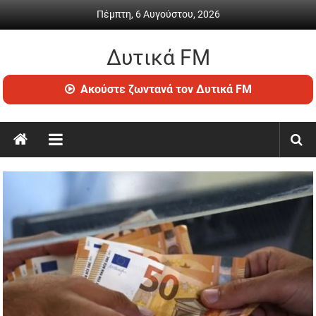
Skip
Πέμπτη, 6 Αυγούστου, 2026
to
content
Δυτικά FM
Ραδιόφωνο
Ακούστε ζωντανά τον Δυτικά FM
•
Καθημερινή
ενημέρωση
&
ψυχαγωγία