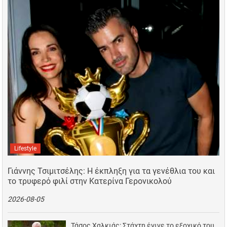
Lifestyle
Γιάννης Τσιμιτσέλης: Η έκπληξη για τα γενέθλια του και
το τρυφερό φιλί στην Κατερίνα Γερονικολού
2026-08-05
Τάσος Χαλκιάς: Στάχτη έγινε το εξοχικό του