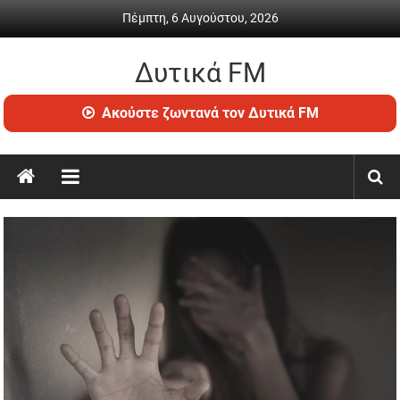
Skip
Πέμπτη, 6 Αυγούστου, 2026
to
content
Δυτικά FM
Ραδιόφωνο
Ακούστε ζωντανά τον Δυτικά FM
•
Καθημερινή
ενημέρωση
&
ψυχαγωγία