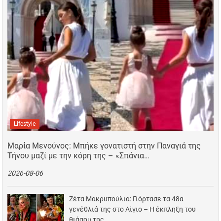
Lifestyle
Μαρία Μενούνος: Μπήκε γονατιστή στην Παναγιά της
Τήνου μαζί με την κόρη της – «Σπάνια…
2026-08-06
Ζέτα Μακρυπούλια: Γιόρτασε τα 48α
γενέθλιά της στο Αίγιο – Η έκπληξη του
θιάσου της…