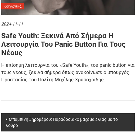
Κοινωνικά
2024-11-11
Safe Youth: Ξεκινά Από Σήμερα Η
Λειτουργία Του Panic Button Για Τους
Νέους
Η επίσημη λειτουργία του «Safe Youth», του panic button για
τους νέους, ξεκινά σήμερα όπως ανακοίνωσε ο υπουργός
Προστασίας του Πολίτη Μιχάλης Χρυσοχοΐδης.
Post
Μπαμπίνη Ξηρομέρου: Παραδοσιακό μάζεμα ελιάς με το
λούρο
navigation