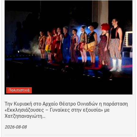
Πολιτιστικά
Την Κυριακή στο Αρχαίο Θέατρο Οινιαδών η παράσταση
«Εκκλησιάζουσες – Γυναίκες στην εξουσία» με
Χατζηπαναγιώτη…
2026-08-08