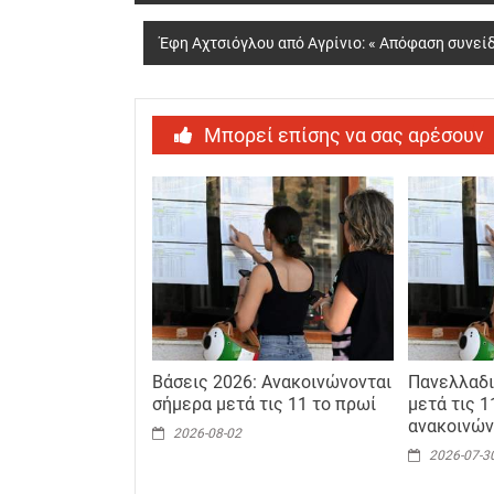
navigation
Έφη Αχτσιόγλου από Αγρίνιο: « Απόφαση συνείδ
Μπορεί επίσης να σας αρέσουν
Βάσεις 2026: Ανακοινώνονται
Πανελλαδι
σήμερα μετά τις 11 το πρωί
μετά τις 1
ανακοινών
2026-08-02
2026-07-3