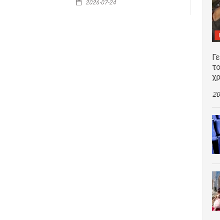
2026-07-24
Γ
το
χρ
20