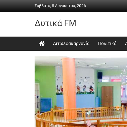
Skip
Σάββατο, 8 Αυγούστου, 2026
to
content
Δυτικά FM
Ραδιόφωνο
•
Αιτωλοακαρνανία
Πολιτικά
Καθημερινή
ενημέρωση
&
ψυχαγωγία