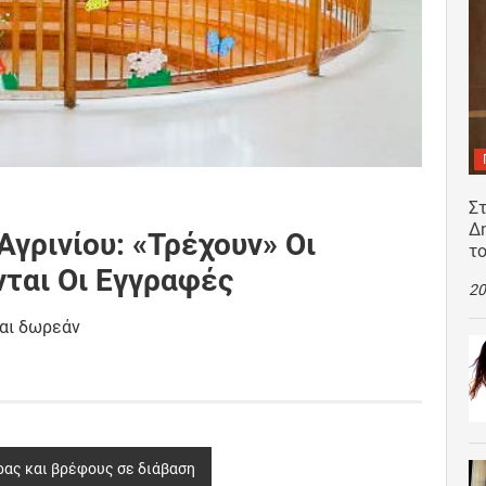
Σ
Δ
Αγρινίου: «Τρέχουν» Οι
τ
νται Οι Εγγραφές
20
ναι δωρεάν
ρας και βρέφους σε διάβαση