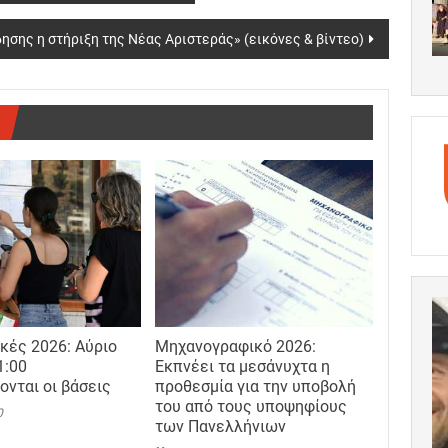
ησης η στήριξη της Νέας Αριστεράς» (εικόνες & βίντεο)
κές 2026: Αύριο
Μηχανογραφικό 2026:
1:00
Εκπνέει τα μεσάνυχτα η
ονται οι βάσεις
προθεσμία για την υποβολή
του από τους υποψηφίους
0
των Πανελλήνιων