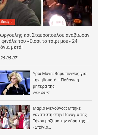
Lifestyle
εωργούλης και Σταυροπούλου αναβίωσαν
 φινάλε του «Είσαι το ταίρι μου» 24
όνια μετά!
26-08-07
Υρώ Μανέ: Βαρύ πένθος για
την ηθοποιό – Πέθανε η
μητέρα της
2026-08-07
Μαρία Μενούνος: Μπήκε
γονατιστή στην Παναγιά της
Τήνου μαζί με την κόρη της –
«Σπάνια…
2026-08-06