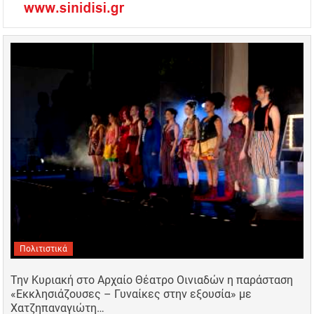
Πολιτιστικά
Την Κυριακή στο Αρχαίο Θέατρο Οινιαδών η παράσταση
«Εκκλησιάζουσες – Γυναίκες στην εξουσία» με
Χατζηπαναγιώτη…