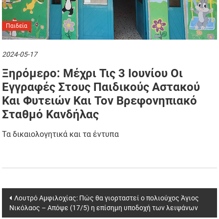
Παιδεία
2024-05-17
Ξηρόμερο: Μέχρι Τις 3 Ιουνίου Οι
Εγγραφές Στους Παιδικούς Αστακού
Και Φυτειών Και Τον Βρεφονηπιακό
Σταθμό Κανδήλας
Τα δικαιολογητικά και τα έντυπα
Post
Λουτρό Αμφιλοχίας: Πώς θα γιορταστεί ο πολιούχος Άγιος
Νικόλαος – Απόψε (17/5) η επίσημη υποδοχή των λειψάνων
navigation