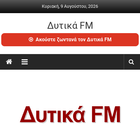
Skip
Κυριακή, 9 Αυγούστου, 2026
to
content
Δυτικά FM
Ραδιόφωνο
Ακούστε ζωντανά τον Δυτικά FM
•
Καθημερινή
ενημέρωση
&
ψυχαγωγία