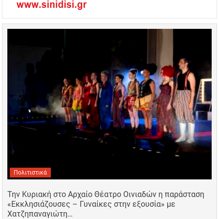
Πολιτιστικά
Την Κυριακή στο Αρχαίο Θέατρο Οινιαδών η παράσταση
«Εκκλησιάζουσες – Γυναίκες στην εξουσία» με
Χατζηπαναγιώτη…