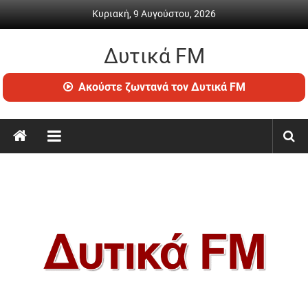
Skip
Κυριακή, 9 Αυγούστου, 2026
to
content
Δυτικά FM
Ραδιόφωνο
Ακούστε ζωντανά τον Δυτικά FM
•
Καθημερινή
ενημέρωση
&
ψυχαγωγία