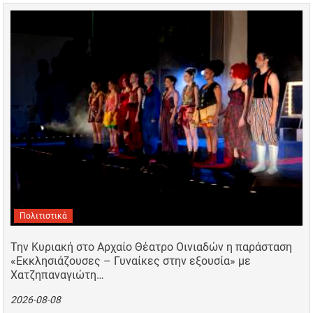
Πολιτιστικά
Την Κυριακή στο Αρχαίο Θέατρο Οινιαδών η παράσταση
«Εκκλησιάζουσες – Γυναίκες στην εξουσία» με
Χατζηπαναγιώτη…
2026-08-08