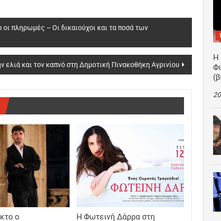
 οι πληρωμές – Οι δικαιούχοι και τα ποσά των
Η
ην ελιά και τον καπνό στη Δημοτική Πινακοθήκη Αγρινίου
Φ
(β
20
κτο ο
Η Φωτεινή Δάρρα στη