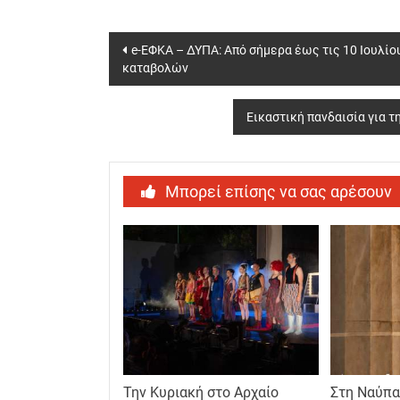
Post
e-ΕΦΚΑ – ΔΥΠΑ: Από σήμερα έως τις 10 Ιουλίου
καταβολών
navigation
Εικαστική πανδαισία για τ
Μπορεί επίσης να σας αρέσουν
Την Κυριακή στο Αρχαίο
Στη Ναύπα