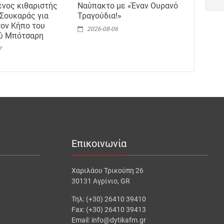
ένος κιθαριστής
Ναύπακτο με «Έναν Ουρανό
Σουκαράς για
Τραγούδια!»
τον Κήπο του
2026-08-06
ού Μπότσαρη
7
Επικοινωνία
Χαριλάου Τρικούπη 26
30131 Αγρίνιο, GR
Τηλ: (+30) 26410 39410
Fax: (+30) 26410 39413
Email: info@dytikafm.gr