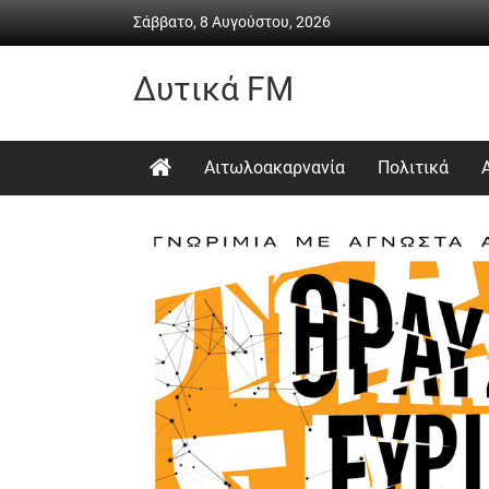
Skip
Σάββατο, 8 Αυγούστου, 2026
to
content
Δυτικά FM
Ραδιόφωνο
•
Αιτωλοακαρνανία
Πολιτικά
Καθημερινή
ενημέρωση
&
ψυχαγωγία