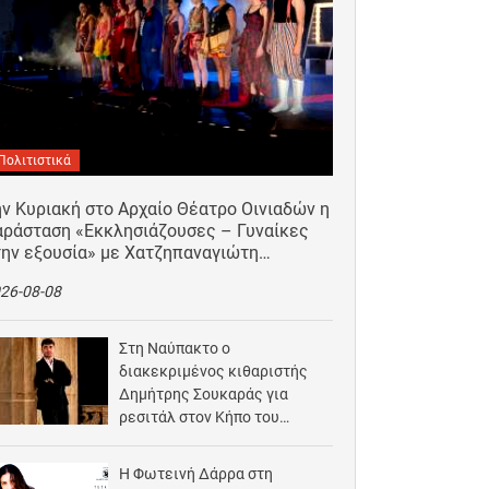
Πολιτιστικά
ν Κυριακή στο Αρχαίο Θέατρο Οινιαδών η
αράσταση «Εκκλησιάζουσες – Γυναίκες
την εξουσία» με Χατζηπαναγιώτη…
26-08-08
Στη Ναύπακτο ο
διακεκριμένος κιθαριστής
Δημήτρης Σουκαράς για
ρεσιτάλ στον Κήπο του
Αρχοντικού Μπότσαρη
2026-08-07
Η Φωτεινή Δάρρα στη