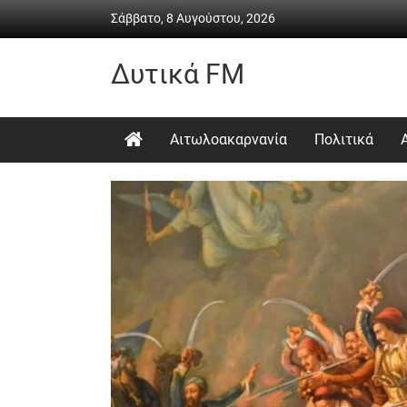
Skip
Σάββατο, 8 Αυγούστου, 2026
to
content
Δυτικά FM
Ραδιόφωνο
•
Αιτωλοακαρνανία
Πολιτικά
Καθημερινή
ενημέρωση
&
ψυχαγωγία