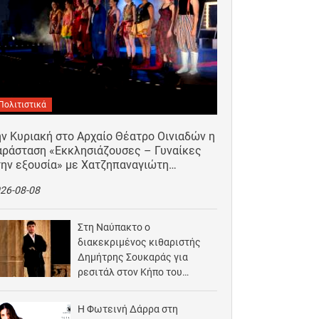
Πολιτιστικά
ν Κυριακή στο Αρχαίο Θέατρο Οινιαδών η
αράσταση «Εκκλησιάζουσες – Γυναίκες
την εξουσία» με Χατζηπαναγιώτη…
26-08-08
Στη Ναύπακτο ο
διακεκριμένος κιθαριστής
Δημήτρης Σουκαράς για
ρεσιτάλ στον Κήπο του
Αρχοντικού Μπότσαρη
2026-08-07
Η Φωτεινή Δάρρα στη