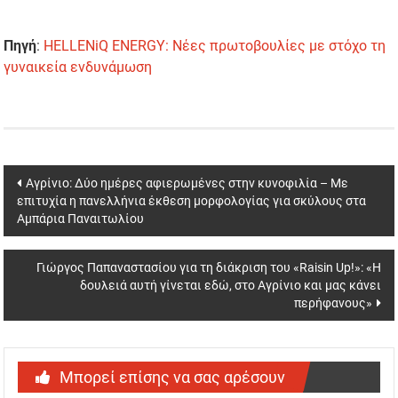
Πηγή
:
HELLENiQ ENERGY: Νέες πρωτοβουλίες με στόχο τη
γυναικεία ενδυνάμωση
Post
Αγρίνιο: Δύο ημέρες αφιερωμένες στην κυνοφιλία – Με
επιτυχία η πανελλήνια έκθεση μορφολογίας για σκύλους στα
navigation
Αμπάρια Παναιτωλίου
Γιώργος Παπαναστασίου για τη διάκριση του «Raisin Up!»: «Η
δουλειά αυτή γίνεται εδώ, στο Αγρίνιο και μας κάνει
περήφανους»
Μπορεί επίσης να σας αρέσουν