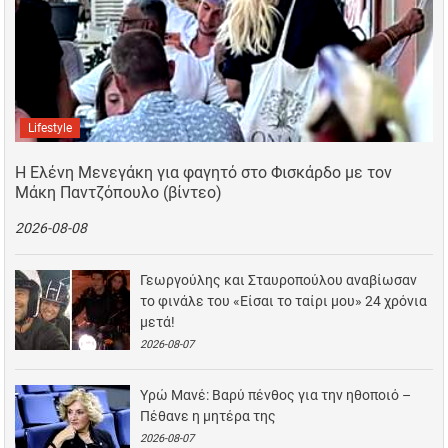
Lifestyle
Η Ελένη Μενεγάκη για φαγητό στο Φισκάρδο με τον
Μάκη Παντζόπουλο (βίντεο)
2026-08-08
Γεωργούλης και Σταυροπούλου αναβίωσαν
το φινάλε του «Είσαι το ταίρι μου» 24 χρόνια
μετά!
2026-08-07
Υρώ Μανέ: Βαρύ πένθος για την ηθοποιό –
Πέθανε η μητέρα της
2026-08-07