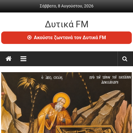
Skip
Σάββατο, 8 Αυγούστου, 2026
to
content
Δυτικά FM
Ραδιόφωνο
Ακούστε ζωντανά τον Δυτικά FM
•
Καθημερινή
ενημέρωση
&
ψυχαγωγία