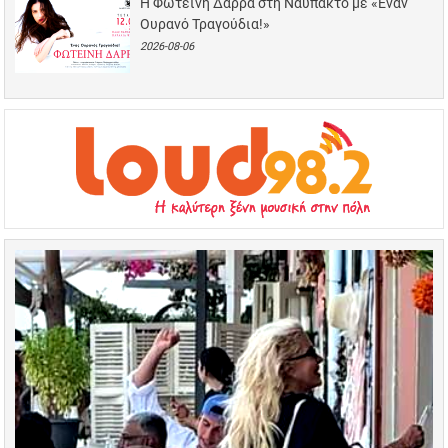
Η Φωτεινή Δάρρα στη Ναύπακτο με «Έναν
Ουρανό Τραγούδια!»
2026-08-06