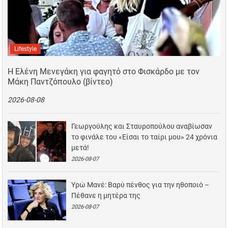
Lifestyle
Η Ελένη Μενεγάκη για φαγητό στο Φισκάρδο με τον
Μάκη Παντζόπουλο (βίντεο)
2026-08-08
Γεωργούλης και Σταυροπούλου αναβίωσαν
το φινάλε του «Είσαι το ταίρι μου» 24 χρόνια
μετά!
2026-08-07
Υρώ Μανέ: Βαρύ πένθος για την ηθοποιό –
Πέθανε η μητέρα της
2026-08-07