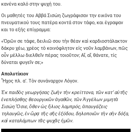
κανένα καλό στην ψυχή του.
Οι μαθητές του Αββά Σισώη ζωγράφισαν την εικόνα του
πνευματικού τους πατέρα κοντά στον τάφο, και έγραψαν
και το εξής επίγραμμα:
«Ὁρῶν σε τάφε, δειλιῶ σου τὴν θέαν καὶ καρδιοστάλακτον
δάκρυ χέω, χρέος τὸ κοινόφλητον εἰς νοῦν λαμβάνων, πῶς
οὖν μέλλω διελθεῖν πέρας τοιοῦτον; Αἴ, αἴ, θάνατε, τίς
δύναται φυγεῖν σε;»
Απολυτίκιον
Ἦχος πλ. α’. Τὸν συνάναρχον Λόγον.
Ἐκ παιδὸς γεωργήσας ζωὴν τὴν κρείττονα, τῶν κατ’ αὐτῆς
ἐνεπλήσθης θεουργικῶν ἀγαθῶν, τῶν Ἀγγέλων μιμητὰ
Σισώη Ὅσιε, ὅθεν ὡς ἥλιος λαμπρός, ἀπαυγάζεις
τηλαυγῶς, ἐν ὥρᾳ τῆς σῆς ἐξόδου, δηλοποιῶν τὴν σὴν δόξα,
καὶ καταλάμπων τᾶς ψυχᾶς ἠμῶν.