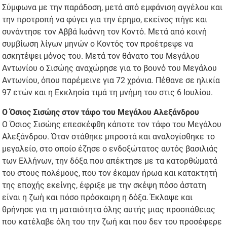
Σύμφωνα με την παράδοση, μετά από εμφάνιση αγγέλου και
την προτροπή να φύγει για την έρημο, εκείνος πήγε και
συνάντησε τον Αββά Ιωάννη τον Κοντό. Μετά από κοινή
συμβίωση λίγων μηνών ο Κοντός τον προέτρεψε να
ασκητέψει μόνος του. Μετά τον θάνατο του Μεγάλου
Αντωνίου ο Σισώης αναχώρησε για το βουνό του Μεγάλου
Αντωνίου, όπου παρέμεινε για 72 χρόνια. Πέθανε σε ηλικία
97 ετών και η Εκκλησία τιμά τη μνήμη του στις 6 Ιουλίου.
Ο Όσιος Σισώης στον τάφο του Μεγάλου Αλεξάνδρου
Ο Όσιος Σισώης επεσκέφθη κάποτε τον τάφο του Μεγάλου
Αλεξάνδρου. Όταν στάθηκε μπροστά και αναλογίσθηκε το
μεγαλείο, στο οποίο έζησε ο ενδοξώτατος αυτός βασιλιάς
των Ελλήνων, την δόξα που απέκτησε με τα κατορθώματά
του στους πολέμους, που τον έκαμαν ήρωα και κατακτητή
της εποχής εκείνης, έφριξε με την σκέψη πόσο άστατη
είναι η ζωὴ και πόσο πρόσκαιρη η δόξα. Έκλαψε και
θρήνησε για τη ματαιότητα όλης αυτής μιας προσπάθειας
που κατέλαβε όλη του την ζωή και που δεν του προσέφερε