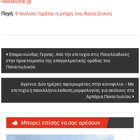
newsbomb.gr
Πηγή
:
6 Ιουλίου τιμάται η μνήμη του Αγίου Σισώη
Post
Επαμεινώνδας Γερνάς: Από την επιτυχία στις Πανελλαδικές
στην προετοιμασία της επαγγελματικής ομάδας του
navigation
Παναιτωλικού
Αγρίνιο: Δύο ημέρες αφιερωμένες στην κυνοφιλία – Με
επιτυχία η πανελλήνια έκθεση μορφολογίας για σκύλους στα
Αμπάρια Παναιτωλίου
Μπορεί επίσης να σας αρέσουν