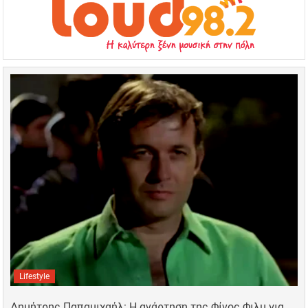
Lifestyle
Δημήτρης Παπαμιχαήλ: Η ανάρτηση της Φίνος Φιλμ για