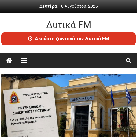
Skip
Δευτέρα, 10 Αυγούστου, 2026
to
content
Δυτικά FM
Ραδιόφωνο
Ακούστε ζωντανά τον Δυτικά FM
•
Καθημερινή
ενημέρωση
&
ψυχαγωγία