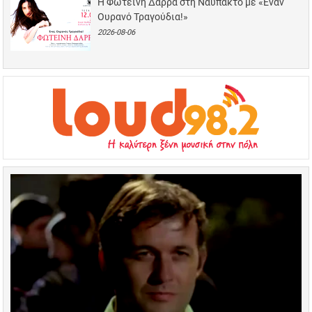
Η Φωτεινή Δάρρα στη Ναύπακτο με «Έναν
Ουρανό Τραγούδια!»
2026-08-06