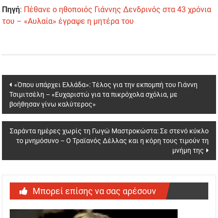
Πηγή
:
Πέθανε ο ηθοποιός Γιάννης Δενδρινός στα 43 χρόνια
του – «Αυλαία» έγραψε η μητέρα του
Post
«Όπου υπάρχει Ελλάδα»: Τέλος για την εκπομπή του Γιάννη
Τσιμιτσέλη – «Ευχαριστώ για τα πικρόχολα σχόλια, με
navigation
βοήθησαν γίνω καλύτερος»
Σαράντα ημέρες χωρίς τη Γωγώ Μαστροκώστα: Σε στενό κύκλο
το μνημόσυνο – Ο Τραϊανός Δέλλας και η κόρη τους τιμούν τη
μνήμη της
Μπορεί επίσης να σας αρέσουν