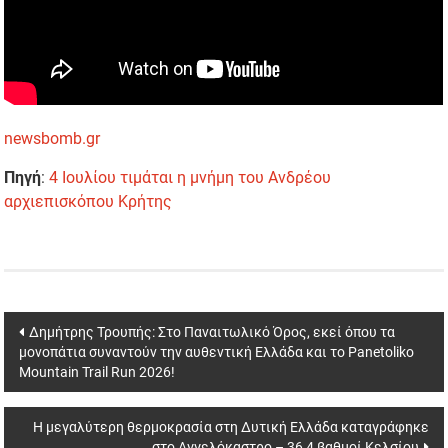
newsbomb.gr
Πηγή
:
4 Ιουλίου τιμάται η μνήμη του Ανδρέου
αρχιεπισκόπου Κρήτης
Post
Δημήτρης Τρουπής: Στο Παναιτωλικό Όρος, εκεί όπου τα
μονοπάτια συναντούν την αυθεντική Ελλάδα και το Panetoliko
navigation
Mountain Trail Run 2026!
Η μεγαλύτερη θερμοκρασία στη Δυτική Ελλάδα καταγράφηκε
στο Αγγελόκαστρο – 36,4 βαθμοί Κελσίου