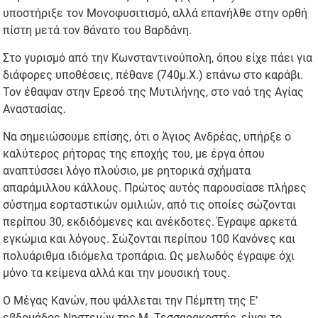
υποστήριξε τον Μονοφυσιτισμό, αλλά επανήλθε στην ορθή
πίστη μετά τον θάνατο του Βαρδάνη.
Στο γυρισμό από την Κωνσταντινούπολη, όπου είχε πάει για
διάφορες υποθέσεις, πέθανε (740μ.Χ.) επάνω στο καράβι.
Τον έθαψαν στην Ερεσό της Μυτιλήνης, στο ναό της Αγίας
Αναστασίας.
Να σημειώσουμε επίσης, ότι ο Άγιος Ανδρέας, υπήρξε ο
καλύτερος ρήτορας της εποχής του, με έργα όπου
αναπτύσσει λόγο πλούσιο, με ρητορικά σχήματα
απαράμιλλου κάλλους. Πρώτος αυτός παρουσίασε πλήρες
σύστημα εορταστικών ομιλιών, από τις οποίες σώζονται
περίπου 30, εκδιδόμενες και ανέκδοτες. Έγραψε αρκετά
εγκώμια και λόγους. Σώζονται περίπου 100 Κανόνες και
πολυάριθμα ιδιόμελα τροπάρια. Ως μελωδός έγραψε όχι
μόνο τα κείμενα αλλά και την μουσική τους.
Ο Μέγας Κανών, που ψάλλεται την Πέμπτη της Ε’
εβδομάδος Νηστειών της Μ. Τεσσαρακοστής, είναι το