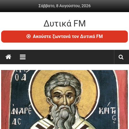
Skip
Σάββατο, 8 Αυγούστου, 2026
to
content
Δυτικά FM
Ραδιόφωνο
Ακούστε ζωντανά τον Δυτικά FM
•
Καθημερινή
ενημέρωση
&
ψυχαγωγία