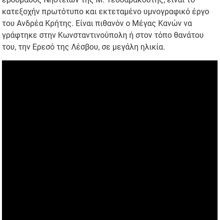
κατεξοχήν πρωτότυπο και εκτεταμένο υμνογραφικό έργο
του Ανδρέα Κρήτης. Είναι πιθανόν ο Μέγας Κανών να
γράφτηκε στην Κωνσταντινούπολη ή στον τόπο θανάτου
του, την Ερεσό της Λέσβου, σε μεγάλη ηλικία.