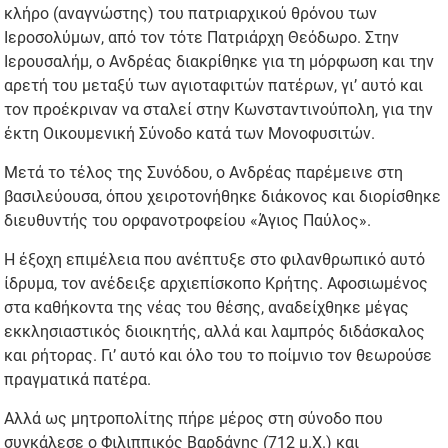
κλήρο (αναγνώστης) του πατριαρχικού θρόνου των
Ιεροσολύμων, από τον τότε Πατριάρχη Θεόδωρο. Στην
Ιερουσαλήμ, ο Ανδρέας διακρίθηκε για τη μόρφωση και την
αρετή του μεταξύ των αγιοταφιτών πατέρων, γι’ αυτό και
τον προέκριναν να σταλεί στην Κωνσταντινούπολη, για την
έκτη Οικουμενική Σύνοδο κατά των Μονοφυσιτών.
Μετά το τέλος της Συνόδου, ο Ανδρέας παρέμεινε στη
βασιλεύουσα, όπου χειροτονήθηκε διάκονος και διορίσθηκε
διευθυντής του ορφανοτροφείου «Άγιος Παύλος».
Η έξοχη επιμέλεια που ανέπτυξε στο φιλανθρωπικό αυτό
ίδρυμα, τον ανέδειξε αρχιεπίσκοπο Κρήτης. Αφοσιωμένος
στα καθήκοντα της νέας του θέσης, αναδείχθηκε μέγας
εκκλησιαστικός διοικητής, αλλά και λαμπρός διδάσκαλος
και ρήτορας. Γι’ αυτό και όλο του το ποίμνιο τον θεωρούσε
πραγματικά πατέρα.
Αλλά ως μητροπολίτης πήρε μέρος στη σύνοδο που
συγκάλεσε ο Φιλιππικός Βαρδάνης (712 μ.Χ.) και