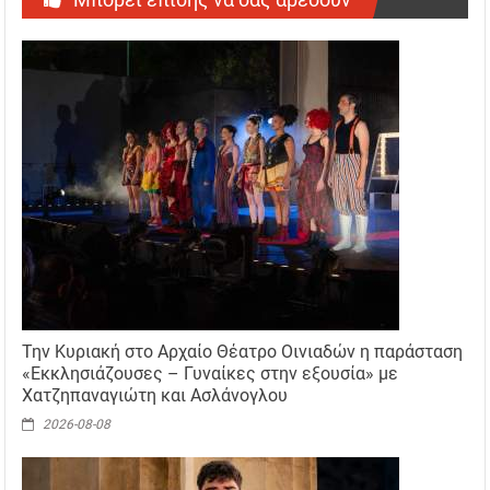
Την Κυριακή στο Αρχαίο Θέατρο Οινιαδών η παράσταση
«Εκκλησιάζουσες – Γυναίκες στην εξουσία» με
Χατζηπαναγιώτη και Ασλάνογλου
2026-08-08