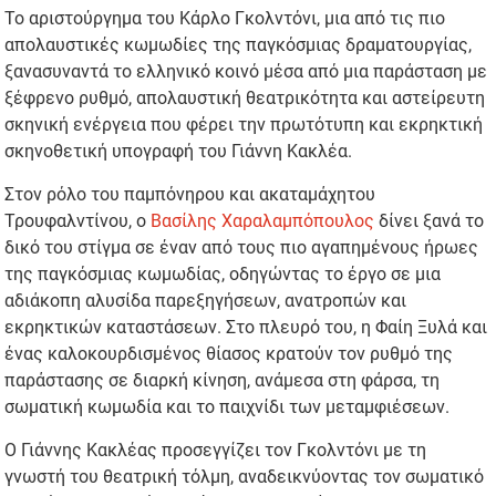
Το αριστούργημα του Κάρλο Γκολντόνι, μια από τις πιο
απολαυστικές κωμωδίες της παγκόσμιας δραματουργίας,
ξανασυναντά το ελληνικό κοινό μέσα από μια παράσταση με
ξέφρενο ρυθμό, απολαυστική θεατρικότητα και αστείρευτη
σκηνική ενέργεια που φέρει την πρωτότυπη και εκρηκτική
σκηνοθετική υπογραφή του Γιάννη Κακλέα.
Στον ρόλο του παμπόνηρου και ακαταμάχητου
Τρουφαλντίνου, ο
Βασίλης Χαραλαμπόπουλος
δίνει ξανά το
δικό του στίγμα σε έναν από τους πιο αγαπημένους ήρωες
της παγκόσμιας κωμωδίας, οδηγώντας το έργο σε μια
αδιάκοπη αλυσίδα παρεξηγήσεων, ανατροπών και
εκρηκτικών καταστάσεων. Στο πλευρό του, η Φαίη Ξυλά και
ένας καλοκουρδισμένος θίασος κρατούν τον ρυθμό της
παράστασης σε διαρκή κίνηση, ανάμεσα στη φάρσα, τη
σωματική κωμωδία και το παιχνίδι των μεταμφιέσεων.
Ο Γιάννης Κακλέας προσεγγίζει τον Γκολντόνι με τη
γνωστή του θεατρική τόλμη, αναδεικνύοντας τον σωματικό