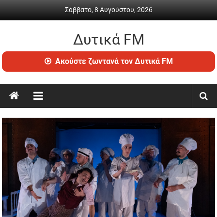
Skip
Σάββατο, 8 Αυγούστου, 2026
to
content
Δυτικά FM
Ραδιόφωνο
Ακούστε ζωντανά τον Δυτικά FM
•
Καθημερινή
ενημέρωση
&
ψυχαγωγία