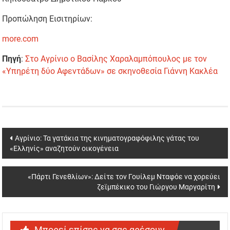
Προπώληση Εισιτηρίων:
more.com
Πηγή
:
Στο Αγρίνιο ο Βασίλης Χαραλαμπόπουλος με τον
«Υπηρέτη δύο Αφεντάδων» σε σκηνοθεσία Γιάννη Κακλέα
Post
Αγρίνιο: Τα γατάκια της κινηματογραφόφιλης γάτας του
«Ελληνίς» αναζητούν οικογένεια
navigation
«Πάρτι Γενεθλίων»: Δείτε τον Γουίλεμ Νταφόε να χορεύει
ζεϊμπέκικο του Γιώργου Μαργαρίτη
Μπορεί επίσης να σας αρέσουν