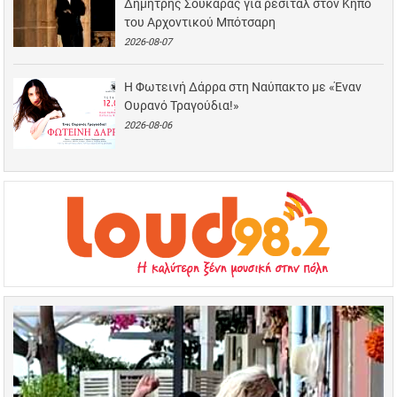
Δημήτρης Σουκαράς για ρεσιτάλ στον Κήπο
του Αρχοντικού Μπότσαρη
2026-08-07
Η Φωτεινή Δάρρα στη Ναύπακτο με «Έναν
Ουρανό Τραγούδια!»
2026-08-06