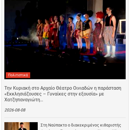
Πολιτιστικά
Την Κυριακή στο Αρχαίο Θέατρο Οινιαδών η παράσταση
«Εκκλησιάζουσες – Γυναίκες στην εξουσία» με
Χατζηπαναγιώτη…
2026-08-08
Στη Ναύπακτο ο διακεκριμένος κιθαριστής