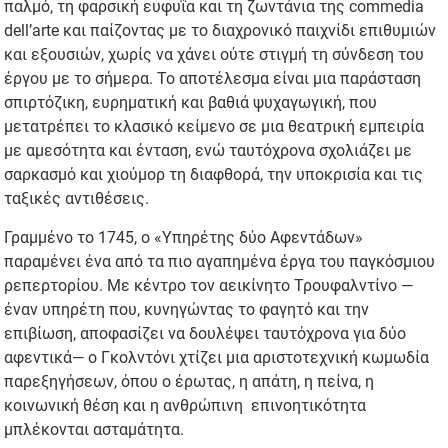
παλμό, τη φαρσική ευφυΐα και τη ζωντάνια της commedia
dell’arte και παίζοντας με το διαχρονικό παιχνίδι επιθυμιών
και εξουσιών, χωρίς να χάνει ούτε στιγμή τη σύνδεση του
έργου με το σήμερα. Το αποτέλεσμα είναι μια παράσταση
σπιρτόζικη, ευρηματική και βαθιά ψυχαγωγική, που
μετατρέπει το κλασικό κείμενο σε μια θεατρική εμπειρία
με αμεσότητα και ένταση, ενώ ταυτόχρονα σχολιάζει με
σαρκασμό και χιούμορ τη διαφθορά, την υποκρισία και τις
ταξικές αντιθέσεις.
Γραμμένο το 1745, ο «Υπηρέτης δύο Αφεντάδων»
παραμένει ένα από τα πιο αγαπημένα έργα του παγκόσμιου
ρεπερτορίου. Με κέντρο τον αεικίνητο Τρουφαλντίνο —
έναν υπηρέτη που, κυνηγώντας το φαγητό και την
επιβίωση, αποφασίζει να δουλέψει ταυτόχρονα για δύο
αφεντικά— ο Γκολντόνι χτίζει μια αριστοτεχνική κωμωδία
παρεξηγήσεων, όπου ο έρωτας, η απάτη, η πείνα, η
κοινωνική θέση και η ανθρώπινη επινοητικότητα
μπλέκονται ασταμάτητα.