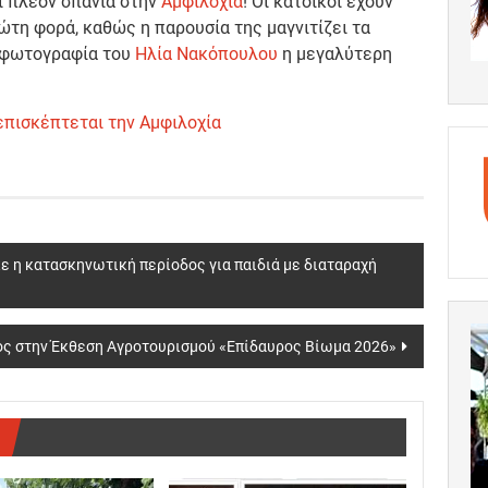
ι πλέον σπάνια στην
Αμφιλοχία
! Οι κάτοικοι έχουν
ώτη φορά, καθώς η παρουσία της μαγνιτίζει τα
Η φωτογραφία του
Ηλία Νακόπουλου
η μεγαλύτερη
 επισκέπτεται την Αμφιλοχία
η κατασκηνωτική περίοδος για παιδιά με διαταραχή
ός στην Έκθεση Αγροτουρισμού «Επίδαυρος Βίωμα 2026»