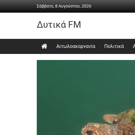
Skip
Σάββατο, 8 Αυγούστου, 2026
to
content
Δυτικά FM
Ραδιόφωνο
•
Αιτωλοακαρνανία
Πολιτικά
Καθημερινή
ενημέρωση
&
ψυχαγωγία