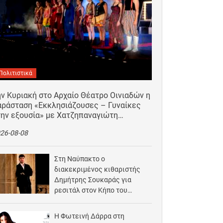
Πολιτιστικά
ν Κυριακή στο Αρχαίο Θέατρο Οινιαδών η
αράσταση «Εκκλησιάζουσες – Γυναίκες
την εξουσία» με Χατζηπαναγιώτη…
26-08-08
Στη Ναύπακτο ο
διακεκριμένος κιθαριστής
Δημήτρης Σουκαράς για
ρεσιτάλ στον Κήπο του
Αρχοντικού Μπότσαρη
2026-08-07
Η Φωτεινή Δάρρα στη