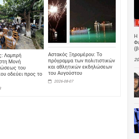
Η
Φ
(β
Αστακός Ξηρομέρου: Το
ς: Λαμπρή
20
πρόγραμμα των πολιτιστικών
στη Μονή
και αθλητικών εκδηλώσεων
ώσεως του
του Αυγούστου
ου οδεύει προς το
2026-08-07
8