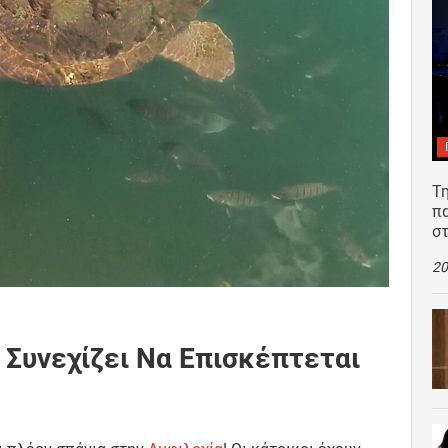
Τη
π
σ
20
a Συνεχίζει Να Επισκέπτεται