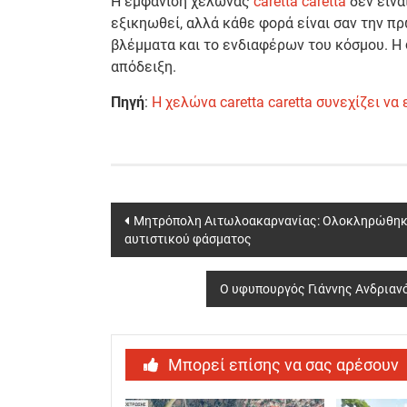
Η εμφάνιση χελώνας
caretta caretta
δεν είνα
εξικηωθεί, αλλά κάθε φορά είναι σαν την πρ
βλέμματα και το ενδιαφέρων του κόσμου. 
απόδειξη.
Πηγή
:
Η χελώνα caretta caretta συνεχίζει να
Post
Μητρόπολη Αιτωλοακαρνανίας: Ολοκληρώθηκε 
αυτιστικού φάσματος
navigation
Ο υφυπουργός Γιάννης Ανδριαν
Μπορεί επίσης να σας αρέσουν