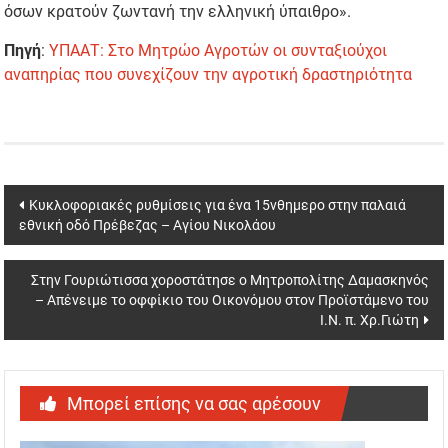
όσων κρατούν ζωντανή την ελληνική ύπαιθρο».
Πηγή
:
ΥΠΑΑΤ: Στο Μητρώο Αγροτών οι συνταξιούχοι
αναπηρίας που συνεχίζουν την αγροτική δραστηριότητα
Post
Κυκλοφοριακές ρυθμίσεις για ένα 15νθημερο στην παλαιά
εθνική οδό Πρέβεζας – Αγίου Νικολάου
navigation
Στην Γουριώτισσα χοροστάτησε ο Μητροπολίτης Δαμασκηνός
– Απένειμε το οφφίκιο του Οικονόμου στον Προϊστάμενο του
Ι.Ν. π. Χρ.Γιώτη
Μπορεί επίσης να σας αρέσουν