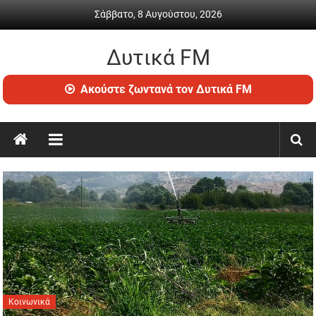
Skip
Σάββατο, 8 Αυγούστου, 2026
to
content
Δυτικά FM
Ραδιόφωνο
Ακούστε ζωντανά τον Δυτικά FM
•
Καθημερινή
ενημέρωση
&
ψυχαγωγία
Κοινωνικά