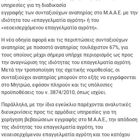
υπηρεσίες για τη διαδικασία
εγγραφής των συνταξιούχων αναπηρίας στο Μ.Α.Α.Ε. με την
ιδιότητα του «επαγγελματία αγρότη» ή του
«νεοεισερχόμενου επαγγελματία αγρότη».
Η νέα οδηγία αφορά και τις περιπτώσεις συνταξιούχων
αναπηρίας με ποσοστό αναπηρίας τουλάχιστον 67%, για
τους οποίους μέχρι σήμερα υπήρχε περιορισμός ως προς
την αναγνώριση της ιδιότητας του επαγγελματία αγρότη.
Μετά την τροποποίηση της σχετικής νομοθεσίας, οι
συνταξιούχοι αναπηρίας μπορούν στο εξής να εγγράφονται
στο Μητρώο, εφόσον πληρούν και τις υπόλοιπες
προϋποθέσεις του ν. 3874/2010, όπως ισχύει.
Παράλληλα, με την ίδια εγκύκλιο παρέχονται αναλυτικές
διευκρινίσεις προς τις αρμόδιες υπηρεσίες για τη
χορήγηση βεβαιώσεων εγγραφής στο Μ.Α.Α.Ε., την απόδοση
της ιδιότητας του επαγγελματία αγρότη, του
νεοεισερχόμενου επαγγελματία αγρότη και του κατόχου