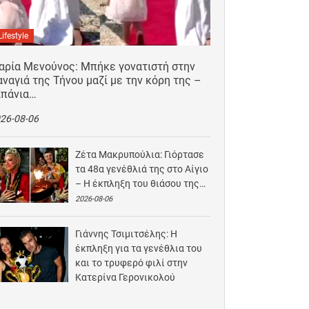
Lifestyle
αρία Μενούνος: Μπήκε γονατιστή στην
ναγιά της Τήνου μαζί με την κόρη της –
Σπάνια…
26-08-06
Ζέτα Μακρυπούλια: Γιόρτασε
τα 48α γενέθλιά της στο Αίγιο
– Η έκπληξη του θιάσου της…
2026-08-06
Γιάννης Τσιμιτσέλης: Η
έκπληξη για τα γενέθλια του
και το τρυφερό φιλί στην
Κατερίνα Γερονικολού
2026-08-05