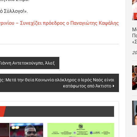
ό Σύλλογο!».
γρινίου – Συνεχίζει πρόεδρος ο Παναγιώτης Καψάλης
Μ
Πα
«
20
ιάννη Αντετοκούνμπο, Άλεξ
: Μετά την Θεία Κοινωνία ολόκληρος ο Ιερός Ναός είναι
κατάφωτος από Άκτιστο