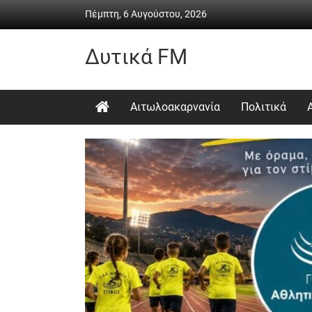
Skip
Πέμπτη, 6 Αυγούστου, 2026
to
content
Δυτικά FM
Ραδιόφωνο
•
Αιτωλοακαρνανία
Πολιτικά
Καθημερινή
ενημέρωση
&
ψυχαγωγία