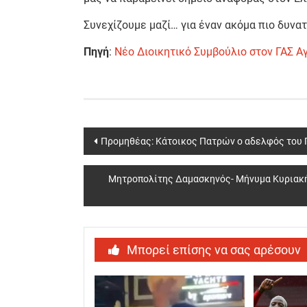
Συνεχίζουμε μαζί… για έναν ακόμα πιο δυνατ
Πηγή
:
Νέο Διοικητικό Συμβούλιο στον ΓΑΣ Α
Post
Προμηθέας: Κάτοικος Πατρών ο αδελφός του Γ
navigation
Μητροπολίτης Δαμασκηνός- Μήνυμα Κυριακής
Μπορεί επίσης να σας αρέσουν