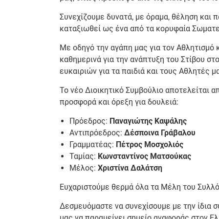
Συνεχίζουμε δυνατά, με όραμα, θέληση και π
καταξιωθεί ως ένα από τα κορυφαία Σωματε
Με οδηγό την αγάπη μας για τον Αθλητισμό κ
καθημερινά για την ανάπτυξη του Στίβου στ
ευκαιριών για τα παιδιά και τους Αθλητές μ
Το νέο Διοικητικό Συμβούλιο αποτελείται α
προσφορά και όρεξη για δουλειά:
Πρόεδρος:
Παναγιώτης Καψάλης
Αντιπρόεδρος:
Δέσποινα Γράβαλου
Γραμματέας:
Πέτρος Μοσχολιός
Ταμίας:
Κωνσταντίνος Ματσούκας
Μέλος:
Χριστίνα Δαλάτση
Ευχαριστούμε θερμά όλα τα Μέλη του Συλλό
Δεσμευόμαστε να συνεχίσουμε με την ίδια σ
μας να παραμείνει σημείο αναφοράς στον Ελ