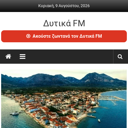
Skip
Κυριακή, 9 Αυγούστου, 2026
to
content
Δυτικά FM
Ραδιόφωνο
Ακούστε ζωντανά τον Δυτικά FM
•
Καθημερινή
ενημέρωση
&
ψυχαγωγία