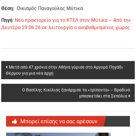
Θέση:
Οικισμός Παναγούλας Μύτικα
Πηγή
:
Νέο πρακτορείο για το ΚΤΕΛ στον Μύτικα – Από την
Δευτέρα 29.06.26 σε λειτουργία ο αναβαθμισμένος χώρος
Post
Μετά από 47 χρόνια στην Αθήνα γύρισε στο Αργυρό Πηγάδι
Θέρμου για μια νέα αρχή
navigation
Ο Βασίλης Κικίλιας ξανάρχισε τα «τρίποντα» – Βραδινό
μπασκετάκι στα Σεπόλια
Μπορεί επίσης να σας αρέσουν