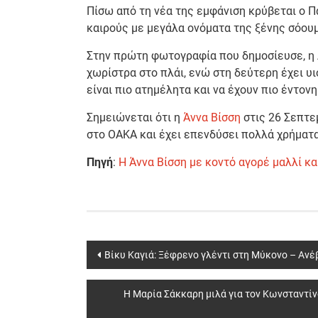
Πίσω από τη νέα της εμφάνιση κρύβεται ο Π
καιρούς με μεγάλα ονόματα της ξένης σόουμπ
Στην πρώτη φωτογραφία που δημοσίευσε, η Ά
χωρίστρα στο πλάι, ενώ στη δεύτερη έχει υι
είναι πιο ατημέλητα και να έχουν πιο έντονη
Σημειώνεται ότι η
Άννα Βίσση
στις 26 Σεπτε
στο ΟΑΚΑ και έχει επενδύσει πολλά χρήματα 
Πηγή
:
Η Άννα Βίσση με κοντό αγορέ μαλλί κα
Post
Βίκυ Καγιά: Ξέφρενο γλέντι στη Μύκονο – Ανέ
navigation
Η Μαρία Σάκκαρη μιλά για τον Κωνσταντίν