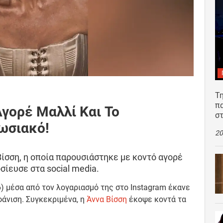
Τη
π
γορέ Μαλλί Και Το
σ
ωσιακό!
20
Βίσση, η οποία παρουσιάστηκε με κοντό αγορέ
ίευσε στα social media.
) μέσα από τον λογαριασμό της στο Instagram έκανε
άνιση. Συγκεκριμένα, η
Άννα Βίσση
έκοψε κοντά τα