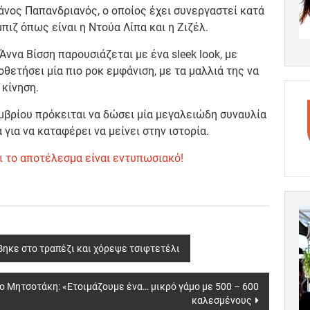
άνος Παπανδριανός, ο οποίος έχει συνεργαστεί κατά
ιζ όπως είναι η Ντούα Λίπα και η Ζιζέλ.
ννα Βίσση παρουσιάζεται με ένα sleek look, με
οθετήσει μία πιο ροκ εμφάνιση, με τα μαλλιά της να
 κίνηση.
μβρίου πρόκειται να δώσει μία μεγαλειώδη συναυλία
για να καταφέρει να μείνει στην ιστορία.
ι το αποτέλεσμα είναι εντυπωσιακό!
βηκε στο τραπέζι και χόρεψε τσιφτετέλι
ο Μητσοτάκη: «Ετοιμάζουμε ένα… μικρό γάμο με 500 – 600
καλεσμένους