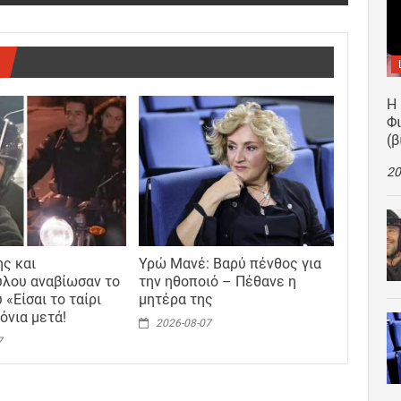
Η
Φ
(β
20
ς και
Υρώ Μανέ: Βαρύ πένθος για
λου αναβίωσαν το
την ηθοποιό – Πέθανε η
 «Είσαι το ταίρι
μητέρα της
όνια μετά!
2026-08-07
7