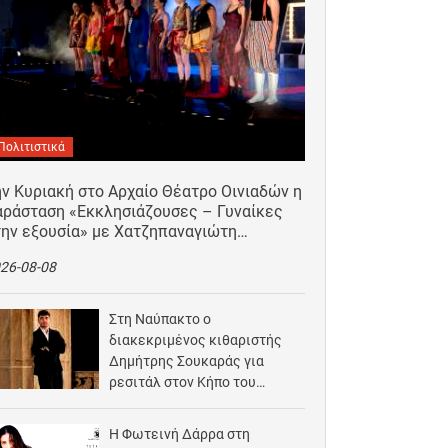
Πολιτιστικά
ν Κυριακή στο Αρχαίο Θέατρο Οινιαδών η
αράσταση «Εκκλησιάζουσες – Γυναίκες
την εξουσία» με Χατζηπαναγιώτη…
26-08-08
Στη Ναύπακτο ο
διακεκριμένος κιθαριστής
Δημήτρης Σουκαράς για
ρεσιτάλ στον Κήπο του
Αρχοντικού Μπότσαρη
2026-08-07
Η Φωτεινή Δάρρα στη