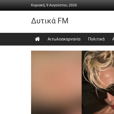
Skip
Κυριακή, 9 Αυγούστου, 2026
to
content
Δυτικά FM
Ραδιόφωνο
•
Αιτωλοακαρνανία
Πολιτικά
Καθημερινή
ενημέρωση
&
ψυχαγωγία