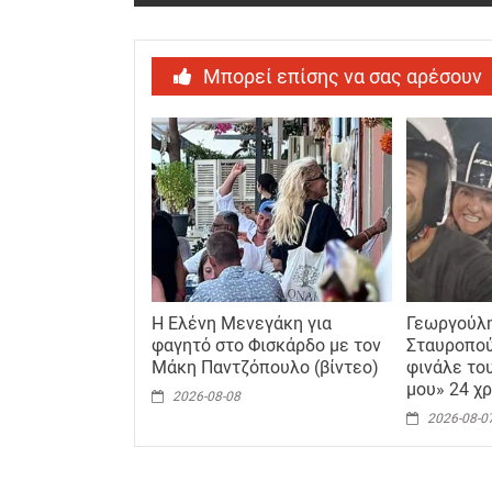
Μπορεί επίσης να σας αρέσουν
Η Ελένη Μενεγάκη για
Γεωργούλη
φαγητό στο Φισκάρδο με τον
Σταυροπού
Μάκη Παντζόπουλο (βίντεο)
φινάλε του
μου» 24 χρ
2026-08-08
2026-08-0