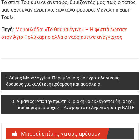
Το σπίτι Του έμεινε ανέπαφο, θυμίζοντάς μας πως ο τόπος
μας έχει έναν άγρυπνο, ζωντανό φρουρό. Μεγάλη η χάρη
Του!»
Πηγή
:
Μαμουλάδα: «Το θαύμα έγινε» – Η φωτιά έφτασε
στον Άγιο Πολύκαρπο αλλά ο ναός έμεινε ανέγγιχτος
Post
Δήμος Μεσολογγίου: Παρεμβάσεις σε αγροτοδασικούς
δρόμους για καλύτερη πρόσβαση και ασφάλεια
navigation
Θ. Λιβάνιος: Από την πρώτη Κυριακή θα εκλέγονται δήμαρχοι
και περιφερειάρχες – Αναφορά στο Αγρίνιο για την ΚΑΠ
Μπορεί επίσης να σας αρέσουν