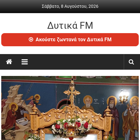
Skip
Σάββατο, 8 Αυγούστου, 2026
to
content
Δυτικά FM
Ραδιόφωνο
Ακούστε ζωντανά τον Δυτικά FM
•
Καθημερινή
ενημέρωση
&
ψυχαγωγία