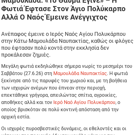
Μαμουλάδα: «Το Θαύμα Έγινε» – Η
Φωτιά Έφτασε Στον Άγιο Πολύκαρπο
Αλλά Ο Ναός Έμεινε Ανέγγιχτος
Ανέπαφος έμεινε ο Ιερός Ναός Αγίου Πολυκάρπου
στην Κάτω Μαμουλάδα Ναυπακτίας, καθώς οι φλόγες
που έφτασαν πολύ κοντά στην εκκλησία δεν
προκάλεσαν ζημιές.
Μεγάλη φωτιά εκδηλώθηκε σήμερα νωρίς το μεσημέρι του
Σαββάτου (27.6.26) στη
Μαμουλάδα Ναυπακτίας
. Η φωτιά
ξεκίνησε από τις παρυφές του χωριού και, με τη βοήθεια
των ισχυρών ανέμων που έπνεαν στην περιοχή,
επεκτάθηκε γρήγορα, απειλώντας σπίτια, αγροικίες,
αποθήκες αλλά και τον
Ιερό Ναό Αγίου Πολυκάρπου
, ο
οποίος βρισκόταν σε πολύ κοντινή απόσταση από την
αρχική εστία.
Οι ισχυρές πυροσβεστικές δυνάμεις, οι εθελοντές και οι