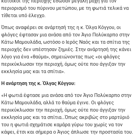
κάτοικοι της περιοχής έδωσαν μεγάλη μάχη για τον
περιορισμό του πύρινου μετώπου, με τη φωτιά τελικά να
τίθεται υπό έλεγχο.
Όπως αναφέρει σε ανάρτησή της η κ. Όλγα Κόγγου, οι
φλόγες έφτασαν μια ανάσα από τον Άγιο Πολύκαρπο στην
Κάτω Μαμουλάδα, ωστόσο ο Ιερός Ναός και τα σπίτια της
περιοχής δεν υπέστησαν ζημιές. Στην ανάρτησή της κάνει
λόγο για ένα «θαύμα», σημειώνοντας πως «οι φλόγες
περικύκλωσαν την περιοχή, όμως ούτε που άγγιξαν την
εκκλησία μας και τα σπίτια».
Η ανάρτηση της κ. Όλγας Κόγγου:
«Η φωτιά έφτασε μια ανάσα από τον Άγιο Πολύκαρπο στην
Κάτω Μαμουλάδα, αλλά το θαύμα έγινε. Οι φλόγες
περικύκλωσαν την περιοχή, όμως ούτε που άγγιξαν την
εκκλησία μας και τα σπίτια…Όπως ακριβώς στο μαρτύριό
του η φωτιά σχημάτισε καμάρα γύρω του χωρίς να τον
κάψει, έτσι και σήμερα ο Άγιος άπλωσε την προστασία του.