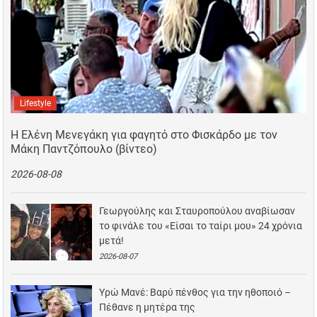
Lifestyle
Η Ελένη Μενεγάκη για φαγητό στο Φισκάρδο με τον
Μάκη Παντζόπουλο (βίντεο)
2026-08-08
Γεωργούλης και Σταυροπούλου αναβίωσαν
το φινάλε του «Είσαι το ταίρι μου» 24 χρόνια
μετά!
2026-08-07
Υρώ Μανέ: Βαρύ πένθος για την ηθοποιό –
Πέθανε η μητέρα της