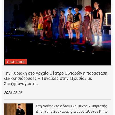
Πολιτιστικά
Την Κυριακή στο Αρχαίο Θέατρο Οινιαδών η παράσταση
«Εκκλησιάζουσες – Γυναίκες στην εξουσία» με
Χατζηπαναγιώτη…
2026-08-08
Στη Ναύπακτο ο διακεκριμένος κιθαριστής
Δημήτρης Σουκαράς για ρεσιτάλ στον Κήπο