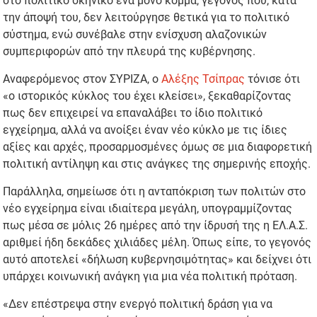
στο πολιτικό σκηνικό ένα μόνο κόμμα, γεγονός που, κατά
την άποψή του, δεν λειτούργησε θετικά για το πολιτικό
σύστημα, ενώ συνέβαλε στην ενίσχυση αλαζονικών
συμπεριφορών από την πλευρά της κυβέρνησης.
Αναφερόμενος στον ΣΥΡΙΖΑ, ο
Αλέξης Τσίπρας
τόνισε ότι
«ο ιστορικός κύκλος του έχει κλείσει», ξεκαθαρίζοντας
πως δεν επιχειρεί να επαναλάβει το ίδιο πολιτικό
εγχείρημα, αλλά να ανοίξει έναν νέο κύκλο με τις ίδιες
αξίες και αρχές, προσαρμοσμένες όμως σε μια διαφορετική
πολιτική αντίληψη και στις ανάγκες της σημερινής εποχής.
Παράλληλα, σημείωσε ότι η ανταπόκριση των πολιτών στο
νέο εγχείρημα είναι ιδιαίτερα μεγάλη, υπογραμμίζοντας
πως μέσα σε μόλις 26 ημέρες από την ίδρυσή της η ΕΛ.Α.Σ.
αριθμεί ήδη δεκάδες χιλιάδες μέλη. Όπως είπε, το γεγονός
αυτό αποτελεί «δήλωση κυβερνησιμότητας» και δείχνει ότι
υπάρχει κοινωνική ανάγκη για μια νέα πολιτική πρόταση.
«Δεν επέστρεψα στην ενεργό πολιτική δράση για να