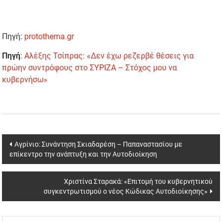
Πηγή:
protothema.gr
Πηγή
:
Αλέξης Τσίπρας: «Δεν έχω ρεζερβέ θέσεις για
πρώην συντρόφους στο ΣΥΡΙΖΑ – Στόχος μου να
κυβερνήσω»
Post
Αγρίνιο: Συνάντηση Σκιαδαρέση – Παπαναστασίου με
επίκεντρο την ανάπτυξη και την Αυτοδιοίκηση
navigation
Χριστίνα Σταρακά: «Επιτομή του κυβερνητικού
συγκεντρωτισμού ο νέος Κώδικας Αυτοδιοίκησης»