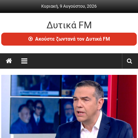
Skip
Κυριακή, 9 Αυγούστου, 2026
to
content
Δυτικά FM
Ραδιόφωνο
Ακούστε ζωντανά τον Δυτικά FM
•
Καθημερινή
ενημέρωση
&
ψυχαγωγία