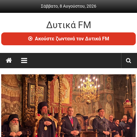
Skip
Σάββατο, 8 Αυγούστου, 2026
to
content
Δυτικά FM
Ραδιόφωνο
Ακούστε ζωντανά τον Δυτικά FM
•
Καθημερινή
ενημέρωση
&
ψυχαγωγία