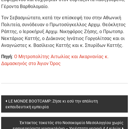
Γέροντα Βαρθολομαίο.
Τον Σεβασμιώτατο, κατά την επίσκεψή του στην Αθωνική
Πολιτεία, συνόδευαν ο Πρωτοσύγκελλος Αρχιμ. Θεόκλητος
Ράπτης, ο Ιεροκήρυξ Αρχιμ. Νικηφόρος Ζήσης, ο Πρωτοπρ.
Νεκτάριος Καττής, ο Διάκονος Ιγνάτιος Γοργολίτσας και οι
Αναγνώστες κ. Βασίλειος Καττής και κ. Σπυρίδων Καττής.
Πηγή
:
Ο Μητροπολίτης Αιτωλίας και Ακαρνανίας κ.
Δαμασκηνός στο Άγιον Όρος
Post
LE MONDE BOOTCAMP: Ζήσε κι εσύ την απόλυτη
εκπαιδευτική εμπειρία
navigation
Έκτακτος τοκετός στο Νοσοκομείο Μεσολογγίου χωρίς
εφημερεύοντα γυναικολόγο – Υγιέστατο νεογνό 4,4 κιλών