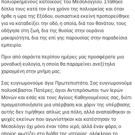
πολιορκημένους κατοίκους του Μεσολογγίου. Στάθηκε
δίπλα τους κατά τον ένα χρόνο της πολιορκίας και όταν
ήρθε η ώρα της Εξόδου, ουσιαστικά εκείνη προπορεύθηκε
για να καταδείξει την οδό, η οποία, διά του θανάτου, τους
οδήγησε στη ζωή, δια της θυσίας στην ουράνια
μακαριότητα, δια της επί γης παρουσίας στην παραδείσια
εμπειρία.
Πριν από σαράντα περίπου ημέρες μας προσφέρατε μια
μοναδική ευλογία, η οποία θα παραμείνει ανεξίτηλα
χαραγμένη στην μνήμη μας.
Σας ευγνωμονούμε άγιε Πρωτεπιστάτα. Σας ευγνωμονούμε
πολυσέβαστοι Πατέρες, άγιοι Αντιπρόσωποι των Ιερών
Μονών και εσάς και τους Αγίους Καθηγουμένους σας, διότι
πραγματοποιήσατε μια υπέρβαση και χάριν της υπέρβασης
αυτής δεν τιμήθηκε απλώς μια πόλη, αλλά αναπαύθηκαν οι
ψυχές εκείνων που αγωνίστηκαν και κατέστησαν το
Μεσολόγγι όχι μόνο έναν τόπο ιερό, αλλά έναν φάρο, ο
οποίος φωτίζει στο διάβα της ιστορίας, ολόκληρο το