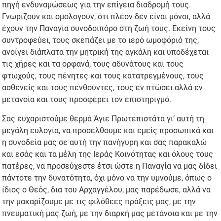
πηγή ενδυναμώσεως για την επίγεια διαδρομή τους.
Γνωρίζουν και ομολογούν, ότι πλέον δεν είναι μόνοι, αλλά
έχουν την Παναγία συνοδοιπόρο στη ζωή τους. Εκείνη τους
συντροφεύει, τους σκεπάζει με το ιερό ωμοφόριό της,
ανοίγει διάπλατα την μητρική της αγκάλη και υποδέχεται
τις χήρες και τα ορφανά, τους αδυνάτους και τους
φτωχούς, τους πένητες και τους κατατρεγμένους, τους
ασθενείς και τους πενθούντες, τους εν πτώσει αλλά εν
μετανοία και τους προσφέρει τον επιστηριγμό.
Σας ευχαριστούμε θερμά Άγιε Πρωτεπιστάτα γι’ αυτή τη
μεγάλη ευλογία, να προσέλθουμε και εμείς προσωπικά και
η συνοδεία μας σε αυτή την πανήγυρη και σας παρακαλώ
και εσάς και τα μέλη της Ιεράς Κοινότητας και όλους τους
πατέρες, να προσεύχεστε έτσι ώστε η Παναγία να μας δίδει
πάντοτε την δυνατότητα, όχι μόνο να την υμνούμε, όπως ο
ίδιος ο Θεός, δια του Αρχαγγέλου, μας παρέδωσε, αλλά να
την μακαρίζουμε με τις φιλόθεες πράξεις μας, με την
πνευματική μας ζωή, με την διαρκή μας μετάνοια και με την