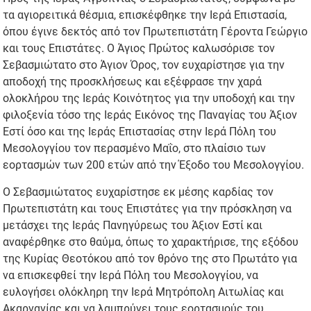
τα αγιορειτικά θέσμια, επισκέφθηκε την Ιερά Επιστασία,
όπου έγινε δεκτός από τον Πρωτεπιστάτη Γέροντα Γεώργιο
και τους Επιστάτες. Ο Άγιος Πρώτος καλωσόρισε τον
Σεβασμιώτατο στο Άγιον Όρος, τον ευχαρίστησε για την
αποδοχή της προσκλήσεως και εξέφρασε την χαρά
ολοκλήρου της Ιεράς Κοινότητος για την υποδοχή και την
φιλοξενία τόσο της Ιεράς Εικόνος της Παναγίας του Άξιον
Εστί όσο και της Ιεράς Επιστασίας στην Ιερά Πόλη του
Μεσολογγίου τον περασμένο Μαΐο, στο πλαίσιο των
εορτασμών των 200 ετών από την Έξοδο του Μεσολογγίου.
Ο Σεβασμιώτατος ευχαρίστησε εκ μέσης καρδίας τον
Πρωτεπιστάτη και τους Επιστάτες για την πρόσκληση να
μετάσχει της Ιεράς Πανηγύρεως του Άξιον Εστί και
αναφέρθηκε στο θαύμα, όπως το χαρακτήρισε, της εξόδου
της Κυρίας Θεοτόκου από τον θρόνο της στο Πρωτάτο για
να επισκεφθεί την Ιερά Πόλη του Μεσολογγίου, να
ευλογήσει ολόκληρη την Ιερά Μητρόπολη Αιτωλίας και
Ακαρνανίας και να λαμπρύνει τους εορτασμούς του