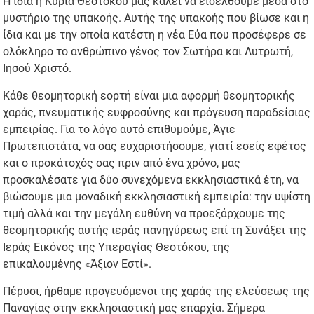
Η ίδια η Κυρία Θεοτόκου μας καλεί να εισέλθουμε μέσα στο
μυστήριο της υπακοής. Αυτής της υπακοής που βίωσε και η
ίδια και με την οποία κατέστη η νέα Εύα που προσέφερε σε
ολόκληρο το ανθρώπινο γένος τον Σωτήρα και Λυτρωτή,
Ιησού Χριστό.
Κάθε θεομητορική εορτή είναι μια αφορμή θεομητορικής
χαράς, πνευματικής ευφροσύνης και πρόγευση παραδείσιας
εμπειρίας. Για το λόγο αυτό επιθυμούμε, Άγιε
Πρωτεπιστάτα, να σας ευχαριστήσουμε, γιατί εσείς εφέτος
και ο προκάτοχός σας πριν από ένα χρόνο, μας
προσκαλέσατε για δύο συνεχόμενα εκκλησιαστικά έτη, να
βιώσουμε μια μοναδική εκκλησιαστική εμπειρία: την υψίστη
τιμή αλλά και την μεγάλη ευθύνη να προεξάρχουμε της
θεομητορικής αυτής ιεράς πανηγύρεως επί τη Συνάξει της
Ιεράς Εικόνος της Υπεραγίας Θεοτόκου, της
επικαλουμένης «Άξιον Εστί».
Πέρυσι, ήρθαμε προγευόμενοι της χαράς της ελεύσεως της
Παναγίας στην εκκλησιαστική μας επαρχία. Σήμερα