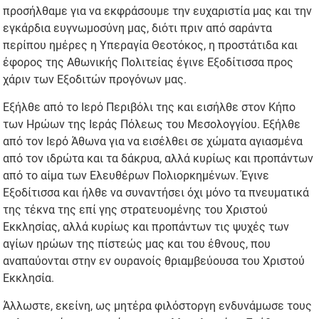
προσήλθαμε για να εκφράσουμε την ευχαριστία μας και την
εγκάρδια ευγνωμοσύνη μας, διότι πριν από σαράντα
περίπου ημέρες η Υπεραγία Θεοτόκος, η προστάτιδα και
έφορος της Αθωνικής Πολιτείας έγινε Εξοδίτισσα προς
χάριν των Εξοδιτών προγόνων μας.
Εξήλθε από το Ιερό Περιβόλι της και εισήλθε στον Κήπο
των Ηρώων της Ιεράς Πόλεως του Μεσολογγίου. Εξήλθε
από τον Ιερό Άθωνα για να εισέλθει σε χώματα αγιασμένα
από τον ιδρώτα και τα δάκρυα, αλλά κυρίως και προπάντων
από το αίμα των Ελευθέρων Πολιορκημένων. Έγινε
Εξοδίτισσα και ήλθε να συναντήσει όχι μόνο τα πνευματικά
της τέκνα της επί γης στρατευομένης του Χριστού
Εκκλησίας, αλλά κυρίως και προπάντων τις ψυχές των
αγίων ηρώων της πίστεώς μας και του έθνους, που
αναπαύονται στην εν ουρανοίς θριαμβεύουσα του Χριστού
Εκκλησία.
Άλλωστε, εκείνη, ως μητέρα φιλόστοργη ενδυνάμωσε τους