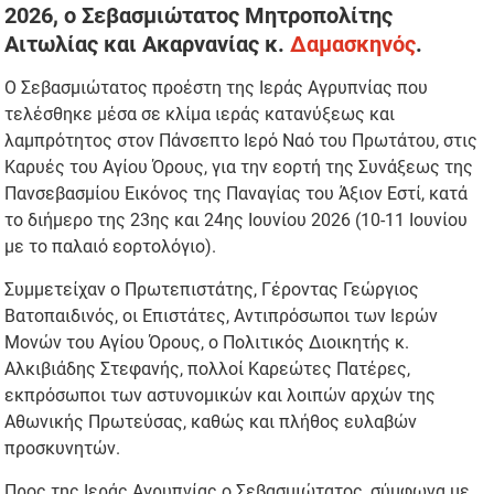
2026, ο Σεβασμιώτατος Μητροπολίτης
Αιτωλίας και Ακαρνανίας κ.
Δαμασκηνός
.
Ο Σεβασμιώτατος προέστη της Ιεράς Αγρυπνίας που
τελέσθηκε μέσα σε κλίμα ιεράς κατανύξεως και
λαμπρότητος στον Πάνσεπτο Ιερό Ναό του Πρωτάτου, στις
Καρυές του Αγίου Όρους, για την εορτή της Συνάξεως της
Πανσεβασμίου Εικόνος της Παναγίας του Άξιον Εστί, κατά
το διήμερο της 23ης και 24ης Ιουνίου 2026 (10-11 Ιουνίου
με το παλαιό εορτολόγιο).
Συμμετείχαν ο Πρωτεπιστάτης, Γέροντας Γεώργιος
Βατοπαιδινός, οι Επιστάτες, Αντιπρόσωποι των Ιερών
Μονών του Αγίου Όρους, ο Πολιτικός Διοικητής κ.
Αλκιβιάδης Στεφανής, πολλοί Καρεώτες Πατέρες,
εκπρόσωποι των αστυνομικών και λοιπών αρχών της
Αθωνικής Πρωτεύσας, καθώς και πλήθος ευλαβών
προσκυνητών.
Προς της Ιεράς Αγρυπνίας ο Σεβασμιώτατος, σύμφωνα με