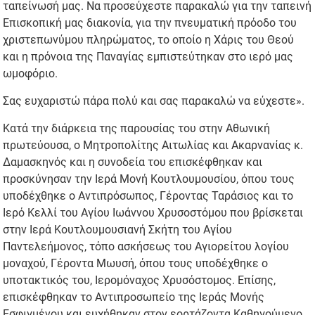
ταπείνωσή μας. Να προσεύχεστε παρακαλώ για την ταπεινή
Επισκοπική μας διακονία, για την πνευματική πρόοδο του
χριστεπωνύμου πληρώματος, το οποίο η Χάρις του Θεού
και η πρόνοια της Παναγίας εμπιστεύτηκαν στο ιερό μας
ωμοφόριο.
Σας ευχαριστώ πάρα πολύ και σας παρακαλώ να εύχεστε».
Κατά την διάρκεια της παρουσίας του στην Αθωνική
πρωτεύουσα, ο Μητροπολίτης Αιτωλίας και Ακαρνανίας κ.
Δαμασκηνός και η συνοδεία του επισκέφθηκαν και
προσκύνησαν την Ιερά Μονή Κουτλουμουσίου, όπου τους
υποδέχθηκε ο Αντιπρόσωπος, Γέροντας Ταράσιος και το
Ιερό Κελλί του Αγίου Ιωάννου Χρυσοστόμου που βρίσκεται
στην Ιερά Κουτλουμουσιανή Σκήτη του Αγίου
Παντελεήμονος, τόπο ασκήσεως του Αγιορείτου λογίου
μοναχού, Γέροντα Μωυσή, όπου τους υποδέχθηκε ο
υποτακτικός του, Ιερομόναχος Χρυσόστομος. Επίσης,
επισκέφθηκαν το Αντιπροσωπείο της Ιεράς Μονής
Εσφιγμένου και ευχήθηκαν στον εορτάζοντα Καθηγούμενο,