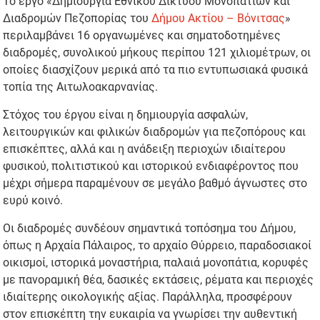
Το έργο «Δημιουργία Εθνικού Δικτύου Μονοπατιών και
Διαδρομών Πεζοπορίας του
Δήμου Ακτίου – Βόνιτσας
»
περιλαμβάνει 16 οργανωμένες και σηματοδοτημένες
διαδρομές, συνολικού μήκους περίπου 121 χιλιομέτρων, οι
οποίες διασχίζουν μερικά από τα πιο εντυπωσιακά φυσικά
τοπία της Αιτωλοακαρνανίας.
Στόχος του έργου είναι η δημιουργία ασφαλών,
λειτουργικών και φιλικών διαδρομών για πεζοπόρους και
επισκέπτες, αλλά και η ανάδειξη περιοχών ιδιαίτερου
φυσικού, πολιτιστικού και ιστορικού ενδιαφέροντος που
μέχρι σήμερα παραμένουν σε μεγάλο βαθμό άγνωστες στο
ευρύ κοινό.
Οι διαδρομές συνδέουν σημαντικά τοπόσημα του Δήμου,
όπως η Αρχαία Πάλαιρος, το αρχαίο Θύρρειο, παραδοσιακοί
οικισμοί, ιστορικά μοναστήρια, παλαιά μονοπάτια, κορυφές
με πανοραμική θέα, δασικές εκτάσεις, ρέματα και περιοχές
ιδιαίτερης οικολογικής αξίας. Παράλληλα, προσφέρουν
στον επισκέπτη την ευκαιρία να γνωρίσει την αυθεντική