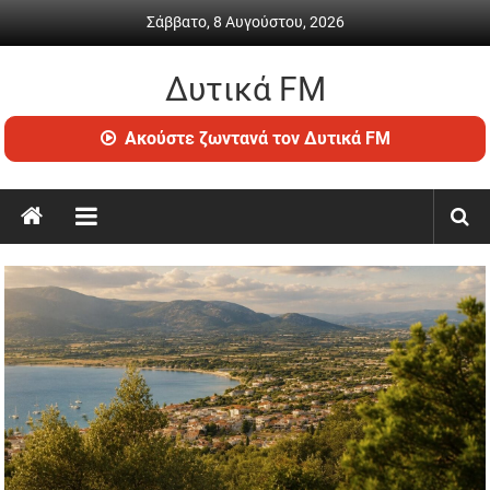
Skip
Σάββατο, 8 Αυγούστου, 2026
to
content
Δυτικά FM
Ραδιόφωνο
Ακούστε ζωντανά τον Δυτικά FM
•
Καθημερινή
ενημέρωση
&
ψυχαγωγία