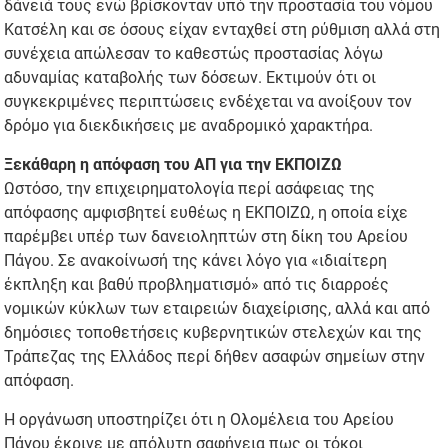
δάνειά τους ενώ βρίσκονταν υπό την προστασία του νόμου
Κατσέλη και σε όσους είχαν ενταχθεί στη ρύθμιση αλλά στη
συνέχεια απώλεσαν το καθεστώς προστασίας λόγω
αδυναμίας καταβολής των δόσεων. Εκτιμούν ότι οι
συγκεκριμένες περιπτώσεις ενδέχεται να ανοίξουν τον
δρόμο για διεκδικήσεις με αναδρομικό χαρακτήρα.
Ξεκάθαρη η απόφαση του ΑΠ για την ΕΚΠΟΙΖΩ
Ωστόσο, την επιχειρηματολογία περί ασάφειας της
απόφασης αμφισβητεί ευθέως η ΕΚΠΟΙΖΩ, η οποία είχε
παρέμβει υπέρ των δανειοληπτών στη δίκη του Αρείου
Πάγου. Σε ανακοίνωσή της κάνει λόγο για «ιδιαίτερη
έκπληξη και βαθύ προβληματισμό» από τις διαρροές
νομικών κύκλων των εταιρειών διαχείρισης, αλλά και από
δημόσιες τοποθετήσεις κυβερνητικών στελεχών και της
Τράπεζας της Ελλάδος περί δήθεν ασαφών σημείων στην
απόφαση.
Η οργάνωση υποστηρίζει ότι η Ολομέλεια του Αρείου
Πάγου έκρινε με απόλυτη σαφήνεια πως οι τόκοι