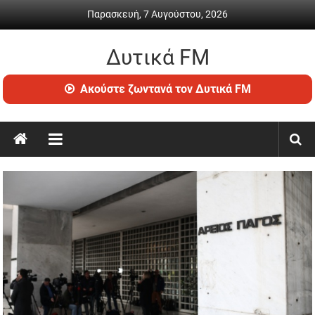
Skip
Παρασκευή, 7 Αυγούστου, 2026
to
content
Δυτικά FM
Ραδιόφωνο
Ακούστε ζωντανά τον Δυτικά FM
•
Καθημερινή
ενημέρωση
&
ψυχαγωγία