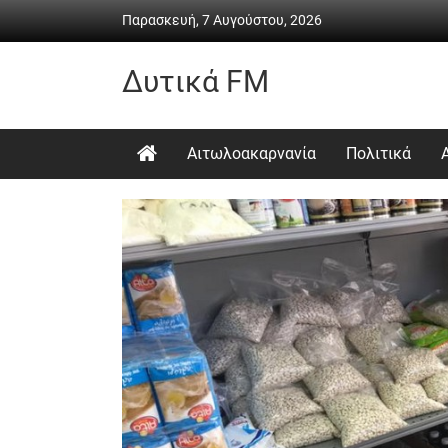
Skip
Παρασκευή, 7 Αυγούστου, 2026
to
content
Δυτικά FM
Ραδιόφωνο
•
Αιτωλοακαρνανία
Πολιτικά
Καθημερινή
ενημέρωση
&
ψυχαγωγία