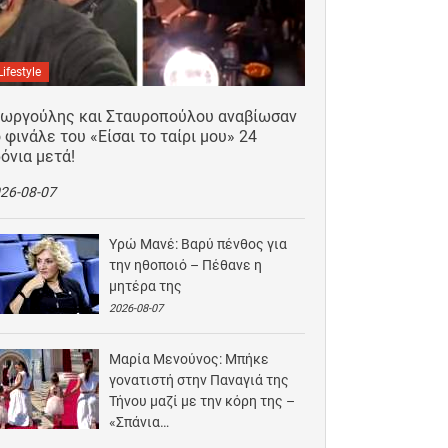
Lifestyle
εωργούλης και Σταυροπούλου αναβίωσαν
 φινάλε του «Είσαι το ταίρι μου» 24
όνια μετά!
26-08-07
Υρώ Μανέ: Βαρύ πένθος για
την ηθοποιό – Πέθανε η
μητέρα της
2026-08-07
Μαρία Μενούνος: Μπήκε
γονατιστή στην Παναγιά της
Τήνου μαζί με την κόρη της –
«Σπάνια…
2026-08-06