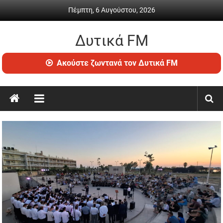
Skip
Πέμπτη, 6 Αυγούστου, 2026
to
content
Δυτικά FM
Ραδιόφωνο
Ακούστε ζωντανά τον Δυτικά FM
•
Καθημερινή
ενημέρωση
&
ψυχαγωγία