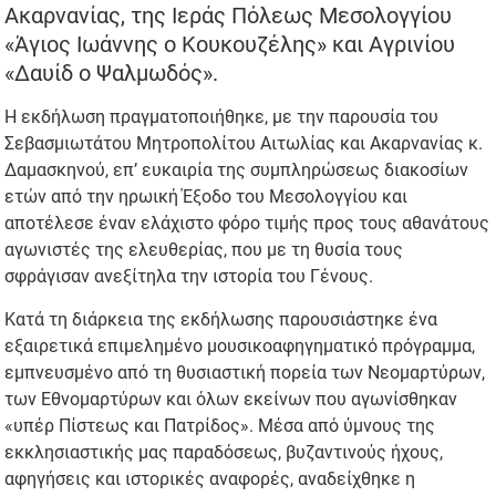
Ακαρνανίας, της Ιεράς Πόλεως Μεσολογγίου
«Άγιος Ιωάννης ο Κουκουζέλης» και Αγρινίου
«Δαυίδ ο Ψαλμωδός».
Η εκδήλωση πραγματοποιήθηκε, με την παρουσία του
Σεβασμιωτάτου Μητροπολίτου Αιτωλίας και Ακαρνανίας κ.
Δαμασκηνού, επ’ ευκαιρία της συμπληρώσεως διακοσίων
ετών από την ηρωική Έξοδο του Μεσολογγίου και
αποτέλεσε έναν ελάχιστο φόρο τιμής προς τους αθανάτους
αγωνιστές της ελευθερίας, που με τη θυσία τους
σφράγισαν ανεξίτηλα την ιστορία του Γένους.
Κατά τη διάρκεια της εκδήλωσης παρουσιάστηκε ένα
εξαιρετικά επιμελημένο μουσικοαφηγηματικό πρόγραμμα,
εμπνευσμένο από τη θυσιαστική πορεία των Νεομαρτύρων,
των Εθνομαρτύρων και όλων εκείνων που αγωνίσθηκαν
«υπέρ Πίστεως και Πατρίδος». Μέσα από ύμνους της
εκκλησιαστικής μας παραδόσεως, βυζαντινούς ήχους,
αφηγήσεις και ιστορικές αναφορές, αναδείχθηκε η