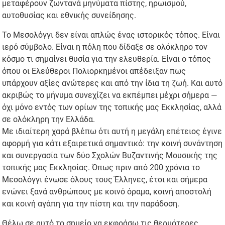
μεταφέρουν ζωντανά μηνύματα πίστης, ηρωισμού,
αυτοθυσίας και εθνικής συνείδησης.
Το Μεσολόγγι δεν είναι απλώς ένας ιστορικός τόπος. Είναι
ιερό σύμβολο. Είναι η πόλη που δίδαξε σε ολόκληρο τον
κόσμο τι σημαίνει θυσία για την ελευθερία. Είναι ο τόπος
όπου οι Ελεύθεροι Πολιορκημένοι απέδειξαν πως
υπάρχουν αξίες ανώτερες και από την ίδια τη ζωή. Και αυτό
ακριβώς το μήνυμα συνεχίζει να εκπέμπει μέχρι σήμερα —
όχι μόνο εντός των ορίων της τοπικής μας Εκκλησίας, αλλά
σε ολόκληρη την Ελλάδα.
Με ιδιαίτερη χαρά βλέπω ότι αυτή η μεγάλη επέτειος έγινε
αφορμή για κάτι εξαιρετικά σημαντικό: την κοινή συνάντηση
και συνεργασία των δύο Σχολών Βυζαντινής Μουσικής της
τοπικής μας Εκκλησίας. Όπως πριν από 200 χρόνια το
Μεσολόγγι ένωσε όλους τους Έλληνες, έτσι και σήμερα
ενώνει ξανά ανθρώπους με κοινό όραμα, κοινή αποστολή
και κοινή αγάπη για την πίστη και την παράδοση.
Θέλω σε αυτό το σημείο να εκφράσω τις θερμότερες