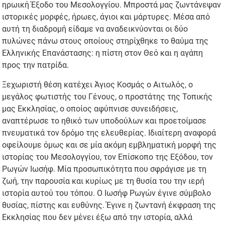
ηρωική Έξοδο του Μεσολογγίου. Μπροστά μας ζωντάνεψαν
ιστορικές μορφές, ήρωες, άγιοι και μάρτυρες. Μέσα από
αυτή τη διαδρομή είδαμε να αναδεικνύονται οι δύο
πυλώνες πάνω στους οποίους στηρίχθηκε το θαύμα της
Ελληνικής Επανάστασης: η πίστη στον Θεό και η αγάπη
προς την πατρίδα.
Ξεχωριστή θέση κατέχει Άγιος Κοσμάς ο Αιτωλός, ο
μεγάλος φωτιστής του Γένους, ο προστάτης της Τοπικής
μας Εκκλησίας, ο οποίος αφύπνισε συνειδήσεις,
αναπτέρωσε το ηθικό των υποδούλων και προετοίμασε
πνευματικά τον δρόμο της ελευθερίας. Ιδιαίτερη αναφορά
οφείλουμε όμως και σε μία ακόμη εμβληματική μορφή της
ιστορίας του Μεσολογγίου, τον Επίσκοπο της Εξόδου, τον
Ρωγών Ιωσήφ. Μία προσωπικότητα που σφράγισε με τη
ζωή, την παρουσία και κυρίως με τη θυσία του την ιερή
ιστορία αυτού του τόπου. Ο Ιωσήφ Ρωγών έγινε σύμβολο
θυσίας, πίστης και ευθύνης. Έγινε η ζωντανή έκφραση της
Εκκλησίας που δεν μένει έξω από την ιστορία, αλλά