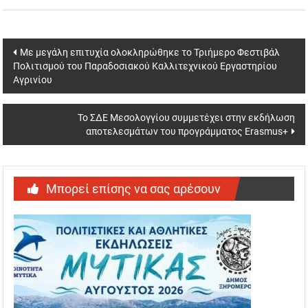
Post
Με μεγάλη επιτυχία ολοκληρώθηκε το Τριήμερο Φεστιβάλ
Πολιτισμού του Παραδοσιακού Καλλιτεχνικού Εργαστηρίου
navigation
Αγρινίου
To ΣΔΕ Μεσολογγίου συμμετέχει στην εκδήλωση
αποτελεσμάτων του προγράμματος Erasmus+
Μπορεί επίσης να σας αρέσουν