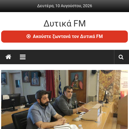
Skip
Δευτέρα, 10 Αυγούστου, 2026
to
content
Δυτικά FM
Ραδιόφωνο
Ακούστε ζωντανά τον Δυτικά FM
•
Καθημερινή
ενημέρωση
&
ψυχαγωγία