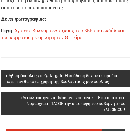
Η συζήτηση ολοκληρώθηκε με παρεμβάσεις και ερωτήσεις
από τους παρευρισκόμενους.
Δείτε φωτογραφίες:
Πηγή
:
Αγρίνιο: Κάλεσμα ενίσχυσης του ΚΚΕ από εκδήλωση
του κόμματος με ομιλητή τον Θ. Τζίμα
Post
Αβραμόπουλος για Qatargate: Η υπόθεση δεν με αφορούσε
ποτέ, δεν θα κάνω χρήση της βουλευτικής μου ασυλίας
navigation
«Αιτωλοακαρνανία: Μακρινή και μόνη» – Έτσι αποτιμά η
Νομαρχιακή ΠΑΣΟΚ την επίσκεψη του κυβερνητικού
κλιμακίου