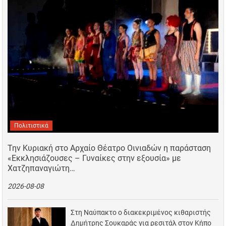
Πολιτιστικά
Την Κυριακή στο Αρχαίο Θέατρο Οινιαδών η παράσταση
«Εκκλησιάζουσες – Γυναίκες στην εξουσία» με
Χατζηπαναγιώτη…
2026-08-08
Στη Ναύπακτο ο διακεκριμένος κιθαριστής
Δημήτρης Σουκαράς για ρεσιτάλ στον Κήπο